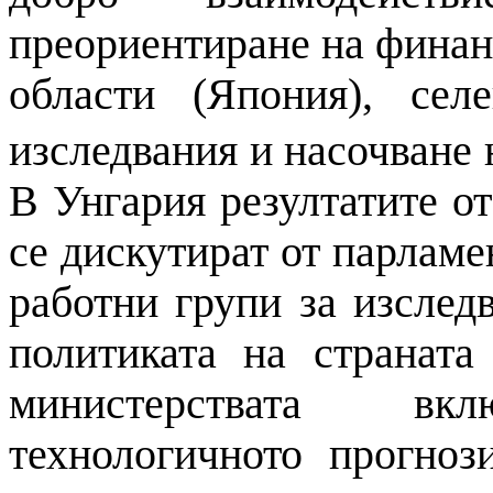
преориентиране
на
финанс
области (Япония), сел
изследвания
и
насочване
В Унгария резултатите о
се дискутират от парлам
работни групи за изслед
политиката
на
страната 
министерствата вк
технологичното
прогноз