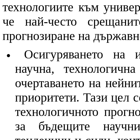
технологиите към универ
че най-често срещани
прогнозиране на
държавно
Осигуряването
на
ин
научна, технологичн
очертаването
на
нейнит
приоритети. Тази цел 
технологичното
прогн
за бъдещите научн