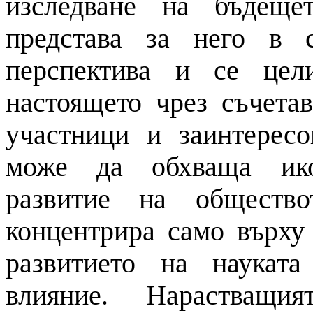
изследване
на
бъдещет
представа за него в 
перспектива
и
се цели
настоящето чрез съчета
участници
и
заинтересо
може да обхваща ик
развитие
на
общество
концентрира само върху 
развитието
на
наукат
влияние. Нарастващ