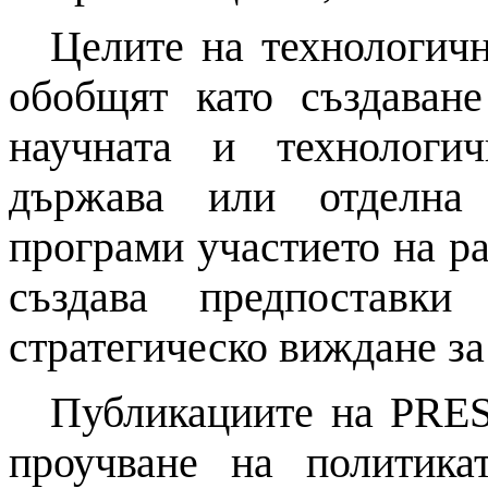
Целите
на
технологич
обобщят като създава
научната
и
технологич
държава или отделна
програми участието
на
ра
създава предпоставк
стратегическо виждане з
Публикациите
на
PREST
проучване
на
политика