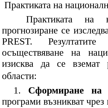
Практиката
на
националн
Практиката
на
на
прогнозиране
се изследва
PREST. Резултатите
осъществяване
на
нацио
изисква да се вземат
области:
1.
Сформиране
на
програми възникват чрез