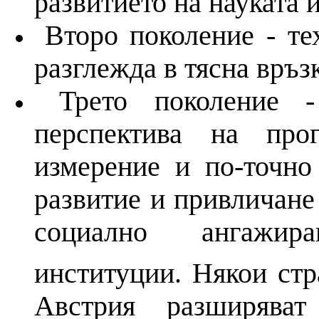
развитието
на
науката
Второ поколение - т
разглежда в тясна връз
Трето поколение 
перспектива
на
прогн
измерение
и
по-точно
развитие
и
привличане
социално ангажи
институции.
Някои ст
Австрия разширява