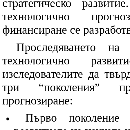
стратегическо развит
технологично
прогно
финансиране се разработ
Проследяването
на
н
технологично разв
изследователите да твър
три “поколения” пр
прогнозиране
:
Първо поколени