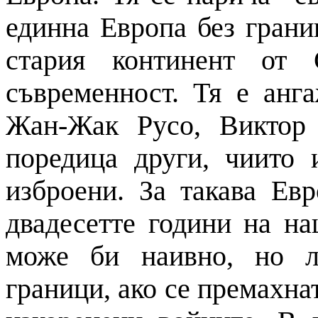
единна Европа без грани
стария континент от 
съвременност. Тя е анг
Жан-Жак Русо, Виктор
поредица други, чиито 
изброени. За такава Ев
двадесетте години на на
може би наивно, но л
граници, ако се премахна