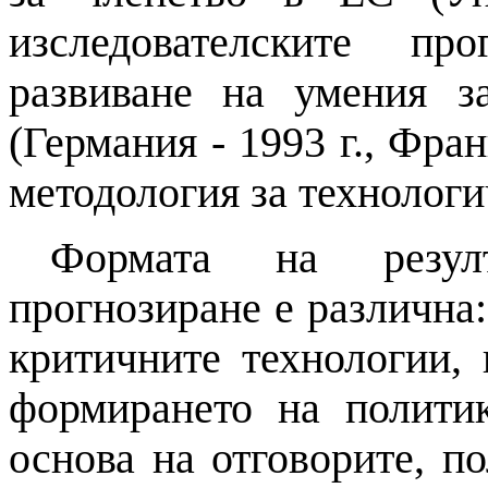
изследователските п
развиване
на
умения за
(Германия - 1993 г., Фран
методология за технолог
Формата
на
резулт
прогнозиране
е различна:
критичните технологии,
формирането
на
политик
основа
на
отговорите, п