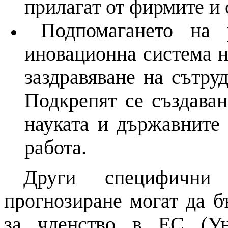
прилагат от фирмите
и
Подпомагането
на
р
иновационна система
н
заздравяване
на
сътруд
Подкрепят се създава
науката
и
държавните
работа.
Други специфичн
прогнозиране
могат да б
за членство в
ЕС
(Унг