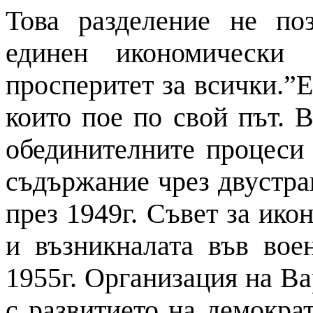
Това разделение не по
единен икономически 
просперитет за всички.”Е
които пое по свой път. 
обединителните процеси 
съдържание чрез двустра
през 1949г. Съвет за ик
и възникналата във вое
1955г. Организация на Ва
с развитието на демокра