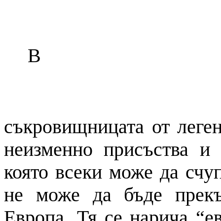
В
съкровищницата от леген
неизменно присъства и 
която всеки може да счуп
не може да бъде прек
Европа. Тя се нарича “е