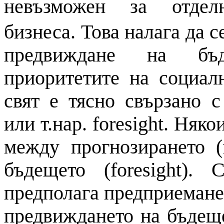
невъзможен за отделн
бизнеса.
Това налага да с
предвиждане
на
бъде
приоритетите
на
социалн
свят е тясно свързано 
или т.нар. foresight. Няк
между прогнозирането (
бъдещето (foresight). 
предполага предприеман
предвиждането
на
бъдеще