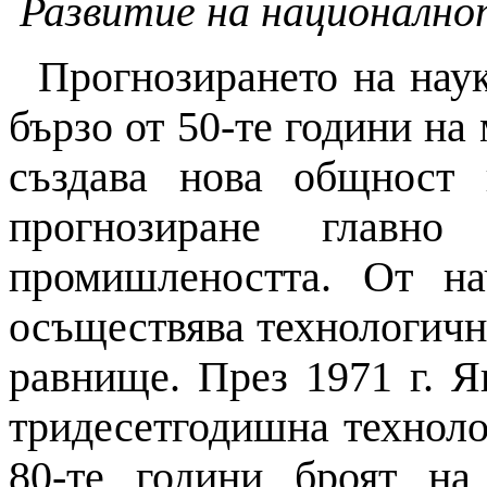
Развитие
на
националн
Прогнозирането
на
нау
бързо от 50-те години
на
м
създава нова общност
прогнозиране
главно 
промишлеността. От н
осъществява технологич
равнище. През 1971 г. Я
тридесетгодишна техноло
80-те години броят
на