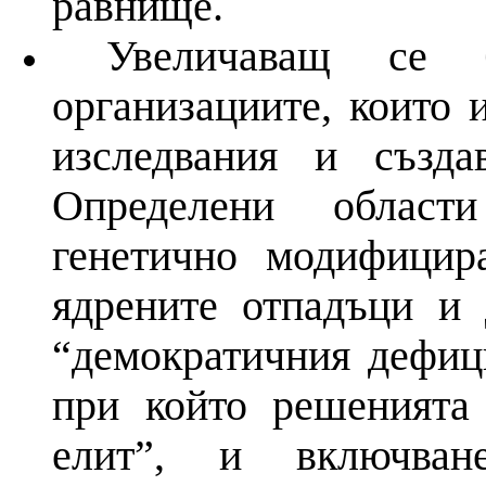
равнище.
Увеличаващ се
организациите, които
изследвания
и
създа
Определени област
генетично модифицир
ядрените отпадъци
и
д
“демократичния дефиц
при който решенията
елит”,
и
включва