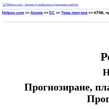
Helpos.com
>>
Архив
>>
ЕС
>>
Тема преглед
>> HTML п
Р
Н
Прогнозиране, пл
Про