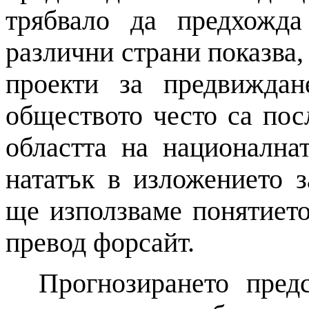
трябвало да предхожд
различни страни показва
проекти за предвижда
обществото често са пос
областта
на
националнат
нататък в изложението з
ще използваме понятиет
превод форсайт.
Прогнозирането пред