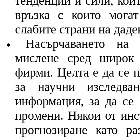
тенденции
и
сили, кои
връзка с които мога
слабите страни
на
даден
Насърчаването
на
д
мислене сред широк 
фирми. Целта е да се 
за научни изследв
информация, за да се
промени. Някои от ин
прогнозиране
като ра