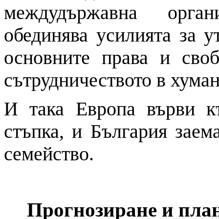
междудържавна орган
обединява усилията за у
основните права и сво
сътрудничеството в хума
И така Европа върви к
стъпка, и България заем
семейство.
Прогнозиране и пла