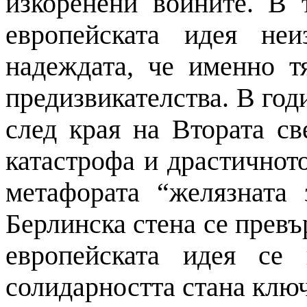
изкоренени войните. В 
европейската идея не
надеждата, че именно т
предизвикателства. В год
след края на Втората св
катастрофа и драстичното
метафората “желязната 
Берлинска стена се превъ
европейската идея се
солидарността стана ключ