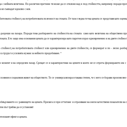
ада с нейната величина. По различни причини тя може да се отклони над и под стойността, например поради пр
 не съвпадат идеално с нея.
ителната стойност, на потребителната полезност на стоката. От тази гледна точка цената се представя като оце
а разреши на пазара. Поради това разбирането на стойността на стоката само като величина на обществено п
оката. Ето защо има основания цената да се характеризира като паричен израз едновременно и на двете стойност
 стойност, на потребителната стойност или едновременно на двете стойности, се формират и по - лесно разби
е, са трудът и усилията нужни за нейното придобиване. “
лен момент и на определен пазар. Срещат се и характеристики на цените в които не се отрича формирането им с
ховния и социалния живот на обществото. То се универсализира в такава степен, че с него се борави произволно
обвързването и с равнището на цената. Прилага се при отчитане и отразяване на онези качествени показатели на 
ен път трябва да се установят
телският ефект и цената.