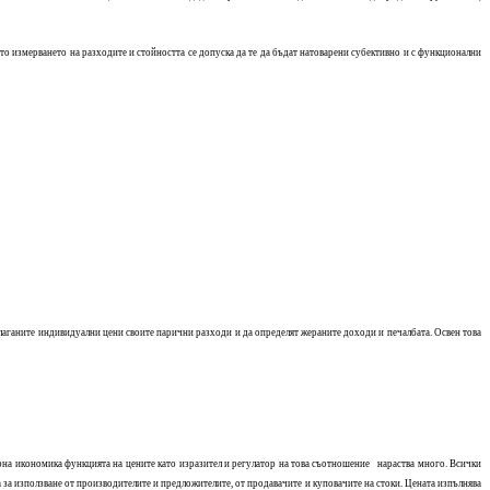
то измерването на разходите и стойността се допуска да те да бъдат натоварени субективно и с функционални
длаганите индивидуални цени своите парични разходи и да определят жераните доходи и печалбата. Освен това
рна икономика функцията на цените като изразител и регулатор на това съотношение нараства много. Всички
 за използване от производителите и предложителите, от продавачите и куповачите на стоки. Цената изпълнява