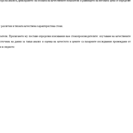
бора на аналога, фиксирането на обхвата на качествените показатели и равнището на неговата цена се определят
 различни в тяхната качествена характеристика стоки.
казатели. Прилагането му поставя определни изисквания към стокопроизводителите: изучаване на качествените
източник на данни за такъв анализ и оценка на качестото и цените са пазарните изследвания провеждани от
и в следното: