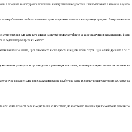
омени в пазарната конюктура или монополни и спекулативни въздействия. Тази възможност е заложена в цената
нка на потребителната стойност главно от страна на производителя или на търговеца продавач. В маркетинговите
ризнатите разходи или само като оценка на потребителната стойност са едностранчиви и непълноценни. Всеки
и на даден пазар в определен момент.
раеми понятия за цената, чрез описването и с по-прости и видими нейни черти. Една от най-древните е че: “
 участието на разходите за производство и реализация на стоките, но се отрича първостепенното значение на
-алегорично и ирационално при характеризирането на дйствия, които възникват извън естествения кръговрат на
стоките, които не могат да се измерят точно количествено, но имат важно значение при вземането на решение за