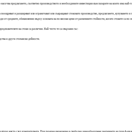
о насочва предлагането, съответно производството и необходимите инвестиции към пазарите на които има най-го
а поощряват и разширяват или ограничават или съкращават стоковато производство, предлагането, купуването и 
 от средните, обикновенно върху основата на по високи цени от разменните стойности, когато стоките са по скъ
едложителите на стоки са различни. Най-често те са свързани със:
ства и други стопански дейности.
второ място след измерителната. При пазарна икономика и свободно ценообразуване значението на тази ф-ия нам