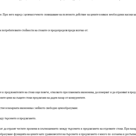
. При него наред с целенасоченото повишаване на полезното действие на цените в някои необходими насоки ка
потребителните стойности на стоките се предопределя преди всичко от:
е и предложителите на стоки още повече, отколкото при плановата икономика, да измерват и да отразяват в пре
рните цени на същите стоки предлагани на даден пазар от конкурентите.
астие в пазарната икономика с нейното свободно ценообразуване.
жду търсенето и предлагането.
т да отразят честите промени в соътношението между търсенето и предлагането на отделните стоки. При паза
бразуване функцията на цените като уравновесител на търсенето и предлагането е много по осезаема и достъпна