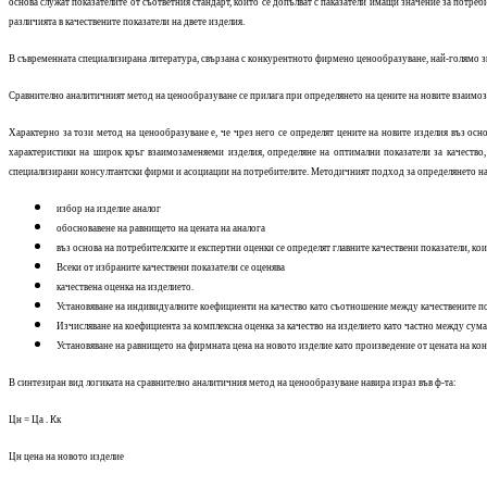
основа служат показателите от съответния стандарт, които се допълват с паказатели имащи значение за потреби
различията в качествените показатели на двете изделия.
В съвременната специализирана литература, свързана с конкурентното фирмено ценообразуване, най-голямо 
Сравнително аналитичният метод на ценообразуване се прилага при определянето на цените на новите взаимозам
Характерно за този метод на ценообразуване е, че чрез него се определят цените на новите изделия въз осн
характеристики на широк кръг взаимозаменяеми изделия, определяне на оптимални показатели за качество, 
специализирани консултантски фирми и асоциации на потребителите. Методичният подход за определянето на п
избор на изделие аналог
обосновавене на равнището на цената на аналога
въз основа на потребителските и експертни оценки се определят главните качествени показатели, ко
Всеки от избраните качествени показатели се оценява
качествена оценка на изделието.
Установяване на индивидуалните коефициенти на качество като съотношение между качествените по
Изчисляване на коефициента за комплексна оценка за качество на изделието като частно между сума
Установяване на равнището на фирмната цена на новото изделие като произведение от цената на кон
В синтезиран вид логиката на сравнително аналитичния метод на ценообразуване навира израз във ф-та:
Цн = Ца . Кк
Цн цена на новото изделие