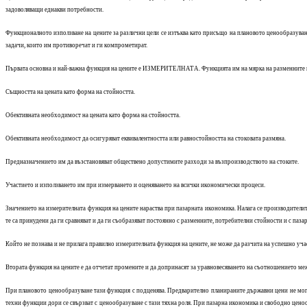
задоволяващи еднакви потребности.
Функционалното използване на цените за различни цели се изтъква като присъщо на плановото ценообразуване
задачи, които им противоречат и ги компрометират.
Първата основна и най-важна функция на цените е ИЗМЕРИТЕЛНАТА. Функцията им на мярка на разменните и 
Същността на цената като форма на стойността.
Обективната необходимост на цената като форма на стойността.
Обективната необходимост да осигуряват еквивалентността или равностойността на стоковата размяна.
Предназначението им да възстановяват обществено допустимите разходи за възпроизводството на стоките.
Участието и използването им при измерването и оценяването на всички икономически процеси.
Значението на измерителната функция на цените нараства при пазарната икономика. Налага се производителит
те са принудени да ги сравняват и да ги съобразяват постоянно с разменните, потребителни стойности и с паза
Който не познава и не прилага правилно измерителната функция на цените, не може да разчита на успешно уч
Втората функция на цените е да отчетат промените и да допринасят за уравновесяването на съотношението ме
При плановото ценообразуване тази функция с подценява. Предварително планираните държавни цени не мога
техни функции дори се свързват с ценообразуване с тази тяхна роля. При пазарна икономика и свободно ценоо