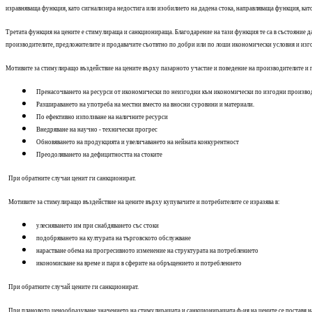
изравняваща функция, като сигнализира недостига или изобилието на дадена стока, направляваща функция, кат
Третата функция на цените е стимулираща и санкционираща. Благодарение на тази функция те са в състояние д
производителите, предложителите и продавачите съотвтно по добри или по лоши икономически условия и изгоди
Мотивите за стимулиращо въздействие на цените върху пазарното участие и поведение на производителите и пр
Пренасочването на ресурси от икономически по неизгодни към икономически по изгодни производ
Разшираването на употреба на местни вместо на вносни суровини и материали.
По ефективно използване на наличните ресурси
Внедряване на научно - технически прогрес
Обновяването на продукцията и увеличаването на нейната конкурентност
Преодоляването на дефицитността на стоките
При обратните случаи ценит ги санкционират.
Мотивите за стимулиращо въздействие на цените върху купувачите и потребителите се изразява в:
улесняването им при снабдяването със стоки
подобряването на културата на търговското обслужване
нарастване обема на прогресивното изменение на структурата на потреблението
икономисване на време и пари в сферите на обръщението и потреблението
При обратните случай цените ги санкционират.
При плановото ценообразуване значението на стимулиращата и санкциониращата ф-ия на цените се поставя на 