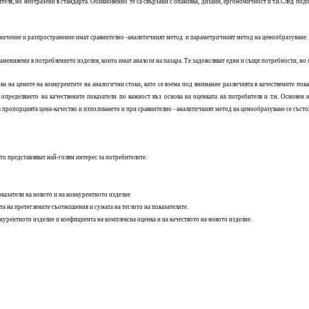
теля, но неотразени в стандарта. Обикновенно те са свързани с опаковка, дизайн, ергономичност и т.н.След под
значение и разпространение имат сравнително -аналитичният метод и параметричният метод на ценообразуване.
енияеми в потреблението изделия, които имат аналози на пазара. Те задоволяват едни и същи потребности, но с
ова на цените на конкурентите на аналогични стоки, като се взема под внимание различията в качествените по
определянето на качествените показатели по важност въз основа на оценката на потребителя и т.н. Основен 
ропорцията цена-качество и използването и при сравнително - аналитичният метод на ценообразуване се състо
ито представляват най-голям интерес за потребителите.
казатели на новото и на конкурентното изделие
та на претеглените съотношения и сумата на теглото на показателите.
курентното изделие и коефициента на комплексна оценка и на качеството на новото изделие.