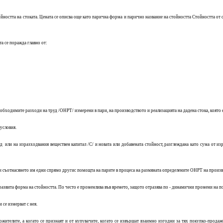
йността на стоката. Цената се описва още като парична форма и парично название на стойността Стойността от своя
а се поражда главно от:
бходимите разходи на труд /ОНРТ/ измерени в пари, на производството и реализацията на дадена стока, която 
условия.
 или на изразходвания веществен капитал /С/ и новата или добавената стойност, разглеждана като сума от из
и съотнасянето им едни спрямо другис помощта на парите в процеса на размяната определените ОНРТ на произво
- развита форма на стойността. По често е променлива във времето, защото отразява по - динамични промени на 
 се измерват с нея.
жителите, а когато се признаят и от купувачите, когато се извършат взаимно изгодни за тях покупко-продажб