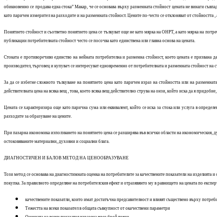
обикновенно се продава една стока” Макар, че се основава върху разменната стойност цената не винаги съвп
като паричен измерител на разходите и на разменната стойност. Цените по-често се отклоняват от стойността , а
Понятието стойност и съответно понятието цена се тълкуват още не като мярка на ОНРТ, а като мярка на потреб
публикации потребителната стойност често се посочва като единствена или главна основа на цената.
Стоката е противоречиво единство на нейната потребителна и разменна стойност, което цената е призвана д
производител, търговец и купувач се интересуват едновременно от потребителната и разменната стойност на ст
За да се избегне сложното тълкуване на понятието цена като паричен израз на стойността или на разменната
действителната цена на всяка вещ , това, което всяка вещ действително струва на онзи, който иска да я придоби
Цената се характеризира още като парична сума или еквивалент, който се иска за стока или услуга в опреде
разходите за образуване на цените.
При пазарна икономика използването на понятието цена се разширява във всички области на икономическия, ду
остоковяваните материални, духовни и социални блага.
ДИАГНОСТИЧЕН И БАЛОВ МЕТОД НА ЦЕНООБРАЗУВАНЕ
Този метод се основава на диагностимната оценка на потребителите за качествените показатели на изделията и 
покупка. За правилното определяне на потребителския ефект и отразявянто му в равнището на цената по експерт
качествените показатли, които имат достатъчна предсавителност и влияят съществено върху потреби
Тежестта на всеки показател в общата съвкупност от окачествени параметри