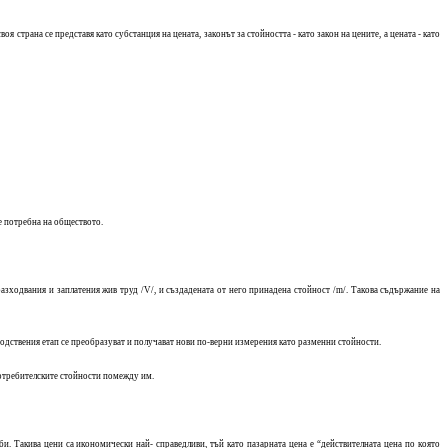
 страна се представя като субстанция на цената, законът за стойността - като закон на цените, а цената - като
е потребна на обществото.
разходвания и заплатения жив труд /
V
/, и създадената от него принадена стойност /
m
/
. Такова съдържание на
дствения етап се преобразуват и получават нови по-верни измерения като разменни стойности.
потребителските стойности помежду им.
и. Такива цени са икономически най- справедливи, тъй като пазарната цена е “действителната цена по която