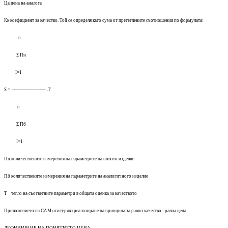
Ца цена на аналога
Кк коефициент за качество. Той се определя като сума от претеглените съотношения по формулата:
n
Σ
Пн
I=1
S =
----------------------
.Т
n
Σ
Пб
I=1
Пн количествените измерения на параметрите на новото изделие
Пб количествените измерения на параметрите на аналогичното изделие
Т тегло на съответните параметри в общата оценка за качеството
Приложението на САМ осигурява реализиране на принципа за равно качество - равна цена.