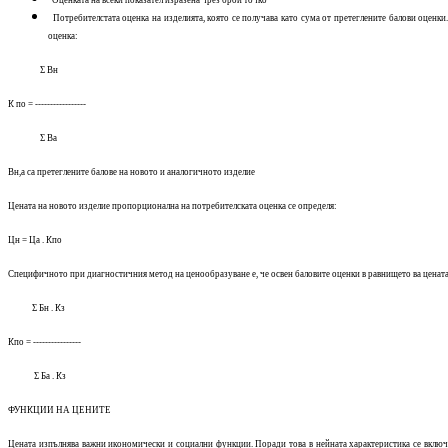
Оценката на всеки показател изразена чрез брой точко
Потребителстата оценка на изделията, която се получава като сума от претеглените балови оценк
оценка:
Σ Вн
К по = -----------------
Σ Ва
Вн,а са претеглените балове на новото и аналогичното изделие
Цената на новото изделие пропорционална на потребителската оценка се определя:
Цн = Ца . Кпо
Специфичното при диагностичния метод на ценообразуване е, че освен баловите оценки в равнището ва цената с
Σ Бн . Кз
Кпо = ----------------
Σ Ба . Кз
ФУНКЦИИ НА ЦЕНИТЕ
Цената изпълнява важни икономически и социални функции. Поради това в нейната характеристика се включв