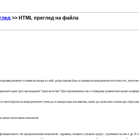
глед
>> HTML преглед на файла
тразява реалните условия на пазара и е най- добра ценова база за оцинка на конкурентноспособността , качеств
ирмените цени чрез пропорцията “цена-качество”.При приложението им се извършва сравнителен анализ на фирме
то многобразие на конкурентните стоки да се намери една или няколко, която да служи като основа при образуван
на своите качествени показатели
а функционлното им предназначение показатели: здравина, мощност, захарен градус, суровинен състав и др. И о