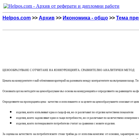
Helpos.com
>>
Архив
>>
Икономика - общо
>>
Тема пре
ЦЕНООБРАЗУВАНЕ С ОТЧИТАНЕ НА КОНКУРЕНЦИЯТА. СРАВНИТЕЛНО АНАЛИТИЧЕН МЕТОД
Цената на конкурентите е най-обективния критерий на размяната между контрагентите на вътрешния пазар. Тя о
Основната цел на методите на ценообразуване въз основа на конкуренцията е определянето на равнището на ф
Определянете на пропорцията цена - качество и използването и за целите на ценообразуването изискват от цяло
изделия, които изпълняват една и съща ф-ия, но се различават по отделни качествени показатели
изделия, които задоволяват едни и същи потребности, но се различават по количествено измерение 
изделия, които потенциалните потребители считат за сравними с новите изделия.
За оценка на качеството на потребителските стоки трябва да се използва комплекс от основни, характерни з