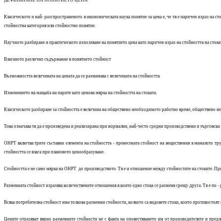
ДЕФИНИРАНЕ НА ПОНЯТИЕТО ЦЕНА
Класическото и най- разспространеното в икономическата наука понятие за цена е, че тя е паричен израз на сто
стойностна категория или стойностно понятие.
Научното разбиране и практическото използване на понятието цена като паричен израз на стойността на стокат
Влаганото различно съдържание в понятието стойност
Възможността величината на цената да се разминава с величината на стойността
Изменението на мащаба на парите като ценова мярка на стойността на стоката.
Класическото разбиране за стойността е величина на обществено необходимото работно време, обществено нео
Това означава тя да е произведена и реализирана при нормални, най-често средни производствени и търговски 
ОНРТ включва трите съставни елемента на стойността - пренесената стойност на веществения в миналото труд
стойността се влага при плановото ценообразуване.
Стойността е не само мярка на ОНРТ до производството. Тя е и отношение между стойностите на стоките. Пр
Разменната стойност изразява количествените отношения в които едно стока се разменя срещу друга. Тя е по 
Всяка потребителна стойност има толкова разменни стойности, колкото са видовете стоки, които противостоят и
Цените отразяват вярно разменните стойности не с факта на оповестяването им от производителите и предло