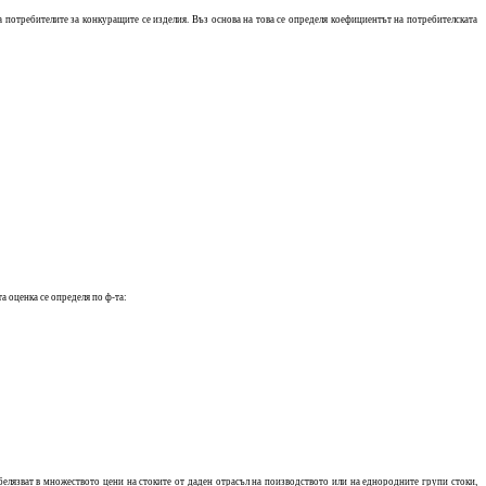
 потребителите за конкуращите се изделия. Въз основа на това се определя коефициентът на потребителската
а оценка се определя по ф-та:
елязват в множеството цени на стоките от даден отрасъл на поизводството или на еднородните групи стоки,