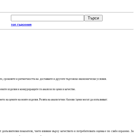
топ търсения
ото, сроковете и ритмичността на доставките и другите търговско икономически условия.
ните изделия и конкуриращите ги аналози по цени и качество.
ето на цените на новте изделия. Ролята на аналогични /базови /цени могат да изпълняват:
т допълнителни показатели, чието влияние върху качеството и потребителната оценка е по слабо изразено. За