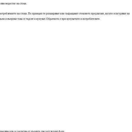
лям недостиг на стоки.
потреблението на стоки. По принцип те разширяват или съкращават стоковото предлагане, когато осигуряват на
пи и въпреки това се търсят и купуват. Обратното е при купувачите и потребителите.
алява или се засенчва от първите две разгледане ф-ии.