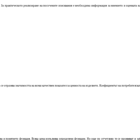
и. За практическото реализиране на посочените изисквания е необходима информация за мнението и оценката на
е отразява значимостта на всеки качествен показател за ценноста на изделието. Коефициентът на потребителскат
а и понятието функция. Всяка цена изпълнява определени функции. Но още по отчетливо те се проявяват и заб