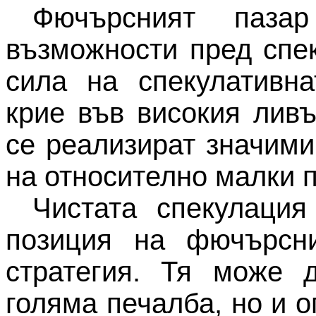
Фючърсният пазар
възможности пред спе
сила на спекулативн
крие във високия ливъ
се реализират значими
на относително малки п
Чистата спекулация
позиция на фючърсни
стратегия. Тя може 
голяма печалба, но и о