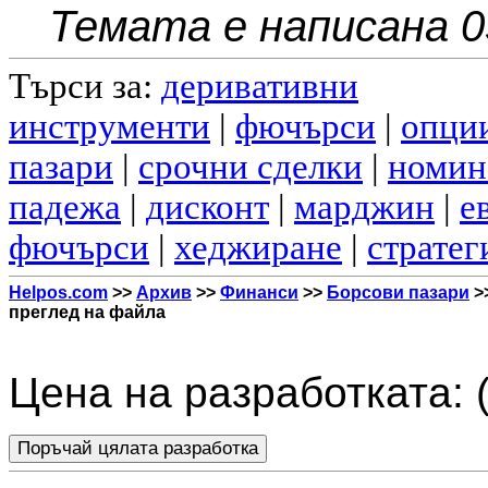
Темата е написана 0
Търси за:
деривативни
инструменти
|
фючърси
|
опци
пазари
|
срочни сделки
|
номин
падежа
|
дисконт
|
марджин
|
е
фючърси
|
хеджиране
|
стратег
Helpos.com
>>
Архив
>>
Финанси
>>
Борсови пазари
>
преглед на файла
Цена на разработката: 