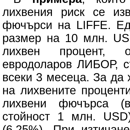
лихвения риск се из
фючърси на LIFFE. Ед
размер на 10 млн. US
лихвен процент, 
евродоларов ЛИБОР, с
всеки 3 месеца. За да
на лихвените процент
лихвени фючърса (в
стойност 1 млн. USD
(6,25%). При изтичан