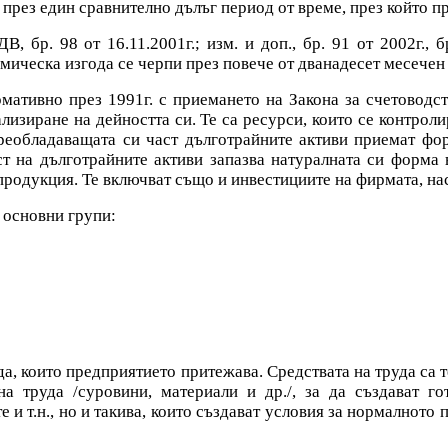
 през един сравнително дълъг период от време, през който пр
, бр. 98 от 16.11.2001г.; изм. и доп., бр. 91 от 2002г., бр
омическа изгода се черпи през повече от дванадесет месечен
ативно през 1991г. с приемането на Закона за счетоводств
изиране на дейността си. Те са ресурси, които се контролир
реобладаващата си част дълготрайните активи приемат фо
т на дълготрайните активи запазва натуралната си форма
 продукция. Те включват също и инвестициите на фирмата, на
 основни групи:
а, които предприятието притежава. Средствата на труда са 
на труда /суровини, материали и др./, за да създават г
 и т.н., но и такива, които създават условия за нормалното