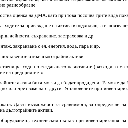
ено разнообразие.
стна оценка на ДМА, като при това посочва трите вида показа
разходите за привеждане на актива в подходящ за използване
арни дейности, съхранение, застраховка и др.
таж, захранване с ел. енергия, вода, пара и др.
 доставените отвън дълготрайни активи.
твени разходи по създаването на активите (разходи за мате
ие на предприятието.
отрайните активи биха могли да бъдат продадени. Тя може д
дно или чрез замяна с други. Установените при инвентари
иката. Дават възможност за сравнимост, за определяне на
на дълготрайните активи.
оборудването, техническия състав при инвентаризация на