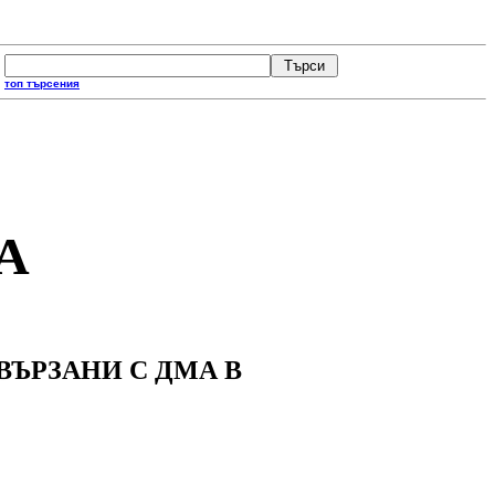
топ търсения
А
ЪРЗАНИ С ДМА В