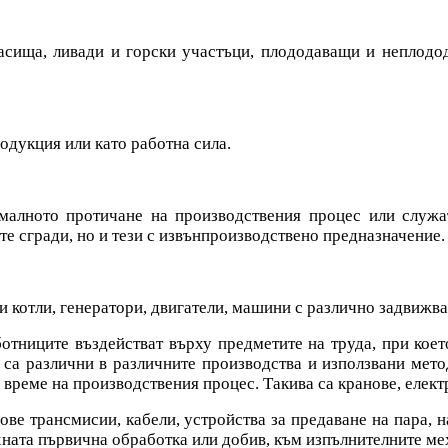
пасища, ливади и горски участъци, плододаващи и неплодо
родукция или като работна сила.
рмалното протичане на производствения процес или служа
те сгради, но и тези с извънпроизводствено предназначение.
и котли, генератори, двигатели, машини с различно задвижв
отниците въздействат върху предметите на труда, при коет
 са различни в различните производства и използвани мето
 време на производствения процес. Такива са кранове, елект
ве трансмисии, кабели, устройства за предаване на пара, на
яхната първична обработка или добив, към изпълнителните м