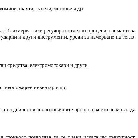
комини, шахти, тунели, мостове и др.
а. Те измерват или регулират отделни процеси, спомагат за
ударни и други инструменти, уреди за измерване на тегло,
ни средства, електромотокари и други.
отивопожарен инвентар и др.
а на дейност и технологичните процеси, което не могат да
 в стойност позволява да се оцени цялата им съвкупност,