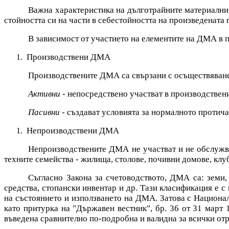
Важна характеристика на дълготрайните материални 
стойността си на части в себестойността на произведената
В зависимост от участието на елементите на ДМА в п
Производствени ДМА
Производствените ДМА са свързани с осъществяванет
Активни
- непосредствено участват в производствени
Пасивни
- създават условията за нормалното протича
Непроизводствени ДМА
Непроизводствените ДМА не участват и не обслужва
техните семейства - жилища, столове, почивни домове, клу
Съгласно Закона за счетоводството, ДМА са: земи,
средства, стопански инвентар и др. Тази класификация е с
на състоянието и използването на ДМА. Затова с Национал
като притурка на "Държавен вестник", бр. 36 от 31 март 199
въведена сравнително по-подробна и валидна за всички от