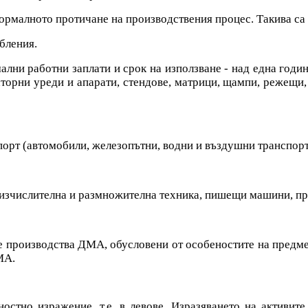
нормалното протичане на производствения процес. Такива са 
бления.
ални работни заплати и срок на използване - над една годин
торни уреди и апарати, стендове, матрици, щампи, режещи, 
рт (автомобили, железопътни, водни и въздушни транспорт
 изчислителна и размножителна техника, пишещи машини, пр
е производства ДМА, обусловени от особеностите на предмет
МА.
остно изражение, т.е. в левове. Изразяването на активите