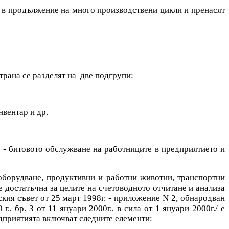
а в продължение на много производствени цикли и пренасят
трана се разделят на две подгрупи:
нвентар и др.
 - битовото обслужване на работниците в предприятието и
оборудване, продуктивни и работни животни, транспортни
е достатъчна за целите на счетоводното отчитане и анализа
ия съвет от 25 март 1998г. - приложение N 2, обнародван
г., бр. 3 от 11 януари 2000г., в сила от 1 януари 2000г./ е
дприятията включват следните елементи: