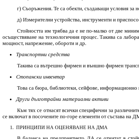
г) Съоръжения. Те са обекти, създаващи условия за 
д) Измерителни устройства, инструменти и приспосо
Стойността им трябва да е не по-малко от две миним
осъществяване на технологичния процес. Такива са лабора
мощност, напрежение, обороти и др.
Транспортни средства
Такива са вътрешно фирмен и външно фирмен транспо
Стопански инвентар
Това са бюра, библиотеки, сейфове, информационно
Други дълготрайни материални активи
Към тях се отнасят всички специфични за различнит
се включат в посочените по-горе елементи от състава на Д
ПРИНЦИПИ НА ОЦЕНЯВАНЕ НА ДМА
В баланса на предприятието ДА се отчитат в стойн