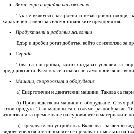
Земи, гори и трайни насаждения
Тук се включват застроени и незастроени площи, 
характерен главно за селскостопанските предприятия.
Продуктивни и работни животни
Едър и дребен рогат добитък, който се използва за п
Сгради
Това са постройки, които създават условия за но
предприятието. Към тях се отнасят не само производствени
Машини, съоръжения и оборудване
а) Енергетични и двигателни машини. Такива са парн
б) Производствени машини и оборудване. С тях раб
готов продукт. Тези машини са с голямо разнообразие. Те
използвани за преместване на суровините и материалите по
в) Предавателни устройства. Включват различни видо
видове енергия и материалите се предават от местата на т