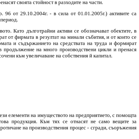
енасят своята стойност в разходите на части.
. 96 от 29.10.2004г. - в сила от 01.01.2005г.) активите са
 период.
ото. Като дълготрайни активи се обозначават обектите, в
ат от фирмата в резултат на минали събития, и от които се
рмата и съдържанието на средствата на труда и формират
 в продължение на много производствени цикли и пренася
сочени към увеличаване на собствения й капитал.
тези елементи на имуществото на предприятието, с помощта
отова продукция. Към тях се отнасят не само вещите за
 протичане на производствения процес - сгради, съоръжения