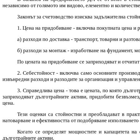
независимо от голямото им видово, елементно и количеств
Законът за счетоводство изисква задължителна стойно
1. Цена на придобиване - включва покупната цена и 
а) разходи по доставка - транспорт, товарни и разтов
б) разходи за монтаж - изработване на фундамент, мон
По цената на придобиване се заприходяват и отчитат
2. Себестойност - включва само основните производс
извънредни разходи и разходите за организация и управлен
3. Справедлива цена - това е цената, по която дълг
заприходяват дълготрайните активи, придобити безвъзмез
цена.
Тези оценки са стойностни и преобладават в практ
натоварване и ефективността от подобряване използването 
Когато се определят мощностите и капацитета на 
дълготрайните активи.