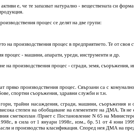
активи е, че те запазват натурално - веществената си форм
 продукция.
роизводствения процес се делят на две групи:
о на производствения процес в предприятието. Те от своя с
я процес - машини, апарати, уреди, инструменти и др.
не на производствения процес - сгради, земя, съоръжения, и
т пряко производствения процес. Свързани са с комунално
бове, спортни съоръжения, здравни служби и т.н.
 гори, трайни насаждения, сгради, машини, съоръжения и 
 висока степен на обобщаване на елементите на ДМА. Тя не 
ния сметкоплан /Приет с Постановление N 65 на Министерск
8г., в сила от 1 януари 1998г., изм., бр. 51 от 4 юни 1999 
расли и производства класификация. Според нея ДМА на пре