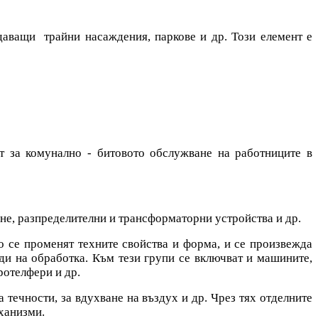
даващи трайни насаждения, паркове и др. Този елемент е
т за комунално - битовото обслужване на работниците в
ане, разпределителни и трансформаторни устройства и др.
о се променят техните свойства и форма, и се произвежда
ди на обработка. Към тези групи се включват и машините,
ротелфери и др.
 течности, за вдухване на въздух и др. Чрез тях отделните
еханизми.