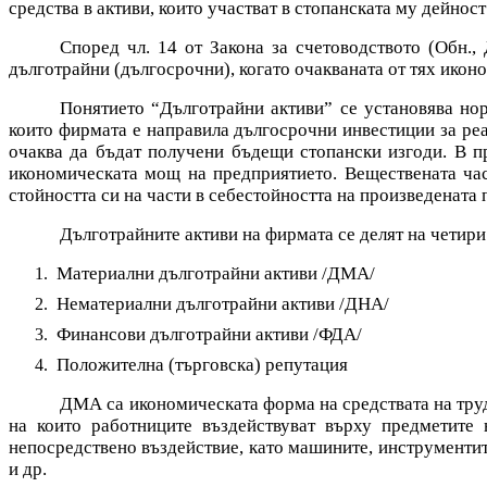
средства в активи, които участват в стопанската му дейност
Според чл. 14 от Закона за счетоводството (Обн., ДВ
дълготрайни (дългосрочни), когато очакваната от тях икон
Понятието “Дълготрайни активи” се установява норм
които фирмата е направила дългосрочни инвестиции за реал
очаква да бъдат получени бъдещи стопански изгоди. В п
икономическата мощ на предприятието. Веществената час
стойността си на части в себестойността на произведената
Дълготрайните активи на фирмата се делят на четири
Материални дълготрайни активи /ДМА/
Нематериални дълготрайни активи /ДНА/
Финансови дълготрайни активи /ФДА/
Положителна
(
търговска
)
репутация
ДМА са икономическата форма на средствата на труд
на които работниците въздействуват върху предметите 
непосредствено въздействие, като машините, инструментите
и др.