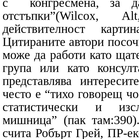
с конгресмена, за д
отстъпки”(
Wilcox
,
Alt
действителност карти
Цитираните автори посочв
може да работи като щат
група или като консул
представлява интересит
често е “тихо говорещ чо
статистически и изс
мишница” (пак там:390)
счита Робърт Грей, ПР-е