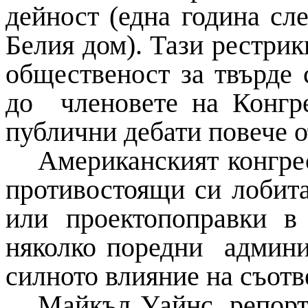
дейност (една година сле
Белия дом). Тази рестрик
общественост за твърде 
до членовете на Конгр
публични дебати повече о
Американският конгрес
противостоящи си лобита
или проектопоправки в
няколко поредни админи
силното влияние на съот
Майкъл Уайнс, репорт