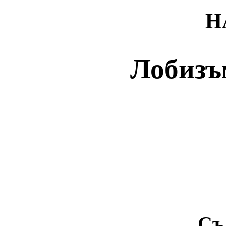
Н
Лобизъ
Съ