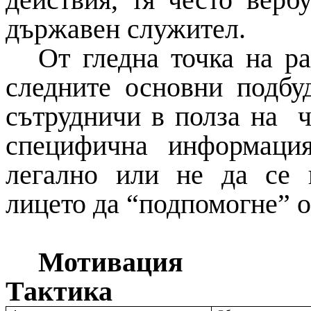
действия, тя често верб
държавен служител.
От гледна точка на р
следните основни подбу
сътрудничи в полза на ч
специфична информация
легално или не да се 
лицето да “подпомогне” о
Мотивация
Тактика