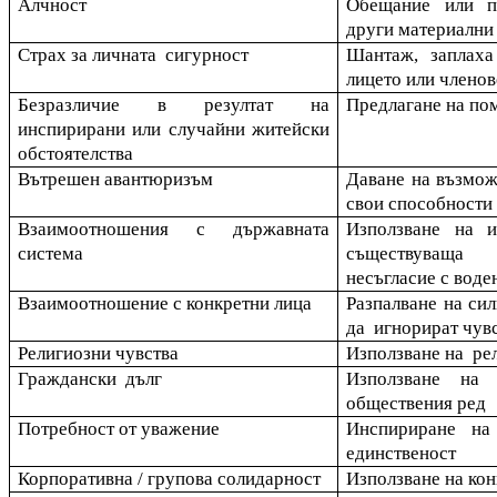
Алчност
Обещание или п
други материални
Страх за личната сигурност
Шантаж, заплаха
лицето или членов
Безразличие в резултат на
Предлагане на п
инспирирани или случайни житейски
обстоятелства
Вътрешен авантюризъм
Даване на възмож
свои способности 
Взаимоотношения с държавната
Използване на и
система
съществуваща 
несъгласие с воде
Взаимоотношение с конкретни лица
Разпалване на сил
да игнорират чувс
Религиозни чувства
Използване на ре
Граждански дълг
Използване на
обществения ред
Потребност от уважение
Инспириране на
единственост
Корпоративна / групова солидарност
Използване на кон