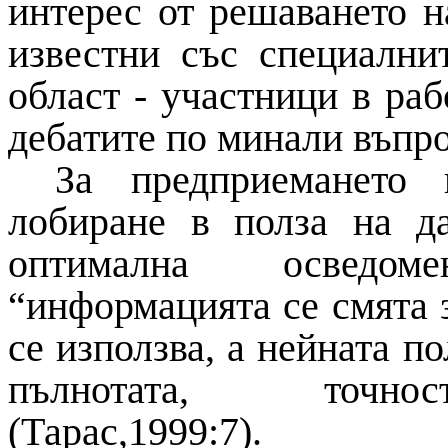
интерес от решаването н
известни със специални
област - участници в раб
дебатите по минали въпро
За предприемането
лобиране в полза на да
оптимална осведом
“информацията се смята 
се използва, а нейната п
пълнотата, точност
(Тарас,1999:7).