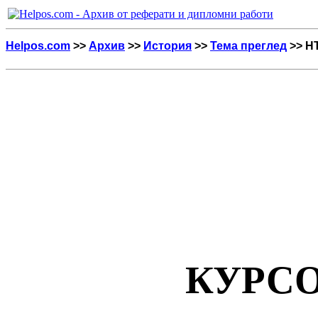
Helpos.com
>>
Архив
>>
История
>>
Тема преглед
>> H
КУРСО