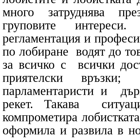
много затруднява пре
груповите интереси
регламентация и професи
по лобиране водят до тов
за всичко с всички дос
приятелски връзки
парламентаристи и дър
рекет. Такава ситуац
компрометира лобистката 
оформила и развила в н