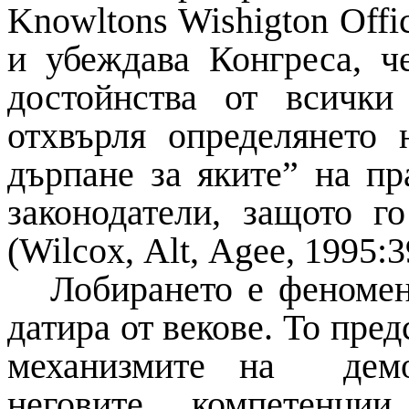
Knowltons
Wishigton
Offi
и убеждава Конгреса, ч
достойнства от всички
отхвърля определянето 
дърпане за яките” на пр
законодатели, защото г
(
Wilcox
,
Alt
,
Agee
, 1995:3
Лобирането е феномен
датира от векове. То пре
механизмите на демок
неговите компетенци