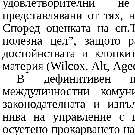
удовлетворителни 
представлявани от тях, 
Според оценката на сп.
полезна цел”, защото р
достойнствата и клопки
материя (
Wilcox
,
Alt
,
Age
В дефинитивен п
междуличностни комун
законодателната и изпъ
нива на управление с 
осуетено прокарването на