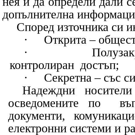
нея и да определи дали с
допълнителна информаци
Според източника си и
·
Открита – общест
·
Полузак
контролиран достъп;
·
Секретна – със с
Надеждни носители
осведомените по въпр
документи, комуникац
електронни системи и р