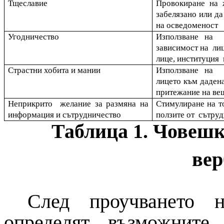
Тщеславие
Провокиране на 
забелязано или да
на осведоменост
Угодничество
Използване на 
зависимост на лиц
лице, институция и
Страстни хобита и мании
Използване на 
лицето към дадена
притежание на вещ
Неприкрито желание за размяна на
Стимулиране на т
информация и сътрудничество
ползите от сътру
Таблица 1. Човешк
вер
След проучването 
определят възможните