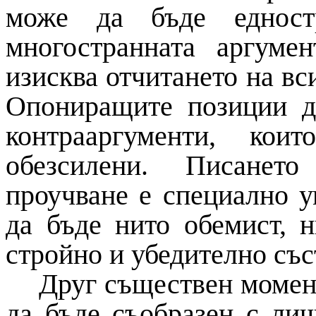
може да бъде едностр
многостранната аргуме
изисква отчитането на вс
Опониращите позиции д
контрааргументи, ко
обезсилени. Писанет
проучване е специално у
да бъде нито обемист, н
стройно и убедително със
Друг съществен момент
да бъде съобразен с лич