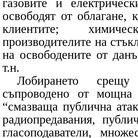
газовите и електричес
освободят от облагане, 
клиентите; химиче
производителите на стък
на освободените от дан
т.н.
Лобирането срещу
съпроводено от мощна
“смазваща публична атак
радиопредавания, публи
гласоподаватели, множ