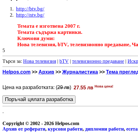
http://btv.bg/
http://ntv.bg/
Темата е изготвена 2007 г.
Темата съдържа картинки.
Ключови думи:
Нова телевизия,
bTV
, телевизионно предаване, Ч
5
Търси за:
Нова телевизия
|
bTV
|
телевизионно предаване
|
Искр
Helpos.com
>>
Архив
>>
Журналистика
>>
Тема прегле
Нова цена!
Цена на разработката: (
29 лв
)
27.55 лв
.
Copyright © 2002 - 2026 Helpos.com
Архив от
реферати
,
курсови работи
,
дипломни работи
,
есета