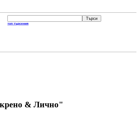
топ търсения
скрено & Лично
"