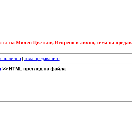
асът на Милен Цветков, Искрено и лично, тема на предав
ено лично
|
тема предаването
д
>> HTML преглед на файла