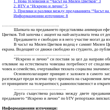
1. Нова телевизия и “Часът на Милен Цветков”
3
2. BTV
и “Искрено и лично”
5
3. Прилики и разлики между предаванията “Часът на
Информационни източници:
8
……………………………………..
Шапката на предаването представлява анимиран ефек
Цветков. Той започва с акцент на най-актуалната тема от де
Предаването е свободно и в него участие могат да вз
В часът на Милен Цветков водещ е самият Милен Цве
екрана. Водещият се движи свободно из студиото, до публи
…………………………………..
“Искрено и лично” си поставя за цел да направи об
откликне на естествената човешка потребност от споделя
човек и семейство, очертавайки тяхната социална значимос
Основополагащият принцип е заложен в самото загл
разглеждат преди всичко през призмата на съкровения личе
от принципите на толерантност, равнопоставеност и открито
………………………………..
Друга съществена разлика между двете предавани
предаването “Искрено и лично” по bTV репортажи липсват
Информационни източници: