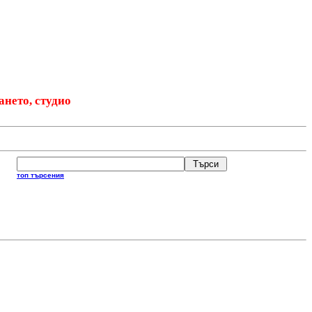
ането, студио
топ търсения