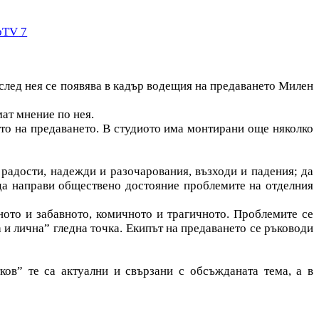
 bTV
7
 след нея се появява в кадър водещия на предаването Милен
мат мнение по нея.
ото на предаването. В студиото има монтирани още няколко
 радости, надежди и разочарования, възходи и падения; да
 да направи обществено достояние проблемите на отделния
ото и забавното, комичното и трагичното. Проблемите се
 и лична” гледна точка. Екипът на предаването се ръководи
ов” те са актуални и свързани с обсъжданата тема, а в