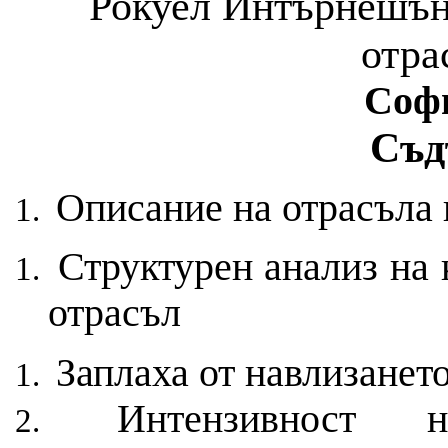
Рокуел Интърнешън
отра
Софи
Съд
Описание на отрасъла 
Структурен анализ на
отрасъл
Заплаха от навлизанет
Интензивност 