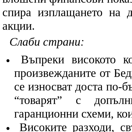
спира изплащането на 
акции.
Слаби страни:
Въпреки високото к
произвежданите от Бед
се износват доста по-б
“товарят” с допълн
гаранционни схеми, кои
Високите разходи, с