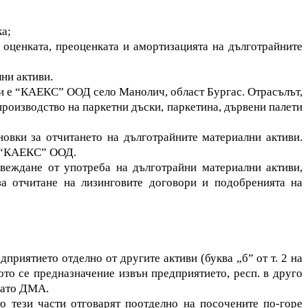
ка;
 оценката, преоценката и амортизацията на дълготрайните
ни активи.
и е “КАЕКС” ООД село Манолич, област Бургас. Отрасълът,
производство на паркетни дъски, паркетина, дървени палети
овки за отчитането на дълготрайните материални активи.
в “КАЕКС” ООД.
веждане от употреба на дълготрайни материални активи,
за отчитане на лизинговите договори и подобренията на
приятието отделно от другите активи (буква „б” от т. 2 на
ото се предназначение извън предприятието, респ. в друго
 като ДМА.
о тези части отговарят поотделно на посочените по-горе