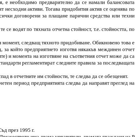
я, е необходимо предварително да се намали балансовата
ят несходни активи. Тогава придобития актив се оценява по
всички договорени за плащане парични средства или техни
се водят по тяхната отчетна стойност, т.е. стойността, по
ен момент, следващ тяхното придобиване. Обикновено това е
д, за който предприятието изготвя някакъв междинен отчет
те) и момента на изготвяне на съответния отчет може да са
стандарти регламентират следните правила за последващата
ад в отчетните им стойности, те следва да се обезценят.
етен период предприятията следва да направят преглед на
ъд през 1995 г.
. Дружеството има двама управители, двамата граждани на Р