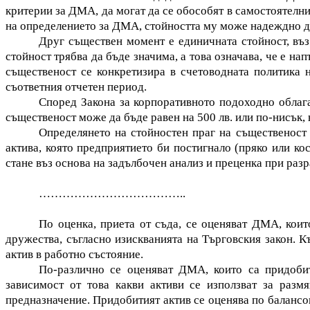
критерии за ДМА, да могат да се обособят в самостоятелни,
на определението за ДМА, стойността му може надеждно да
Друг съществен момент е единичната стойност, въз 
стойност трябва да бъде значима, а това означава, че е н
същественост се конкретизира в счетоводната политика н
съответния отчетен период.
Според Закона за корпоративното подоходно облага
същественост може да бъде равен на 500 лв. или по-нисък, 
Определянето на стойностен праг на същественост 
актива, която предприятието би постигнало (пряко или ко
стане въз основа на задълбочен анализ и преценка при раз
………………………………..
По оценка, приета от съда, се оценяват ДМА, кои
дружества, съгласно изискванията на Търговския закон. К
актив в работно състояние.
По-различно се оценяват ДМА, които са придобит
зависимост от това какви активи се използват за разм
предназначение. Придобитият актив се оценява по балансов