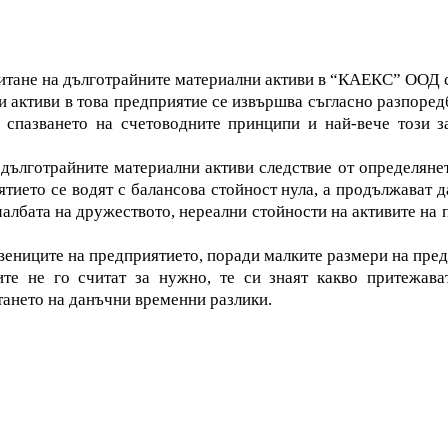
итане на дълготрайните материални активи в “КАЕКС” ООД с
 активи в това предприятие се извършва съгласно разпоред
в спазването на счетоводните принципи и най-вече този з
 дълготрайните материални активи следствие от определян
ието се водят с балансова стойност нула, а продължават да
чалбата на дружеството, нереални стойности на активите на 
твениците на предприятието, поради малките размери на пре
те не го считат за нужно, те си знаят какво притежава
тането на данъчни временни разлики.