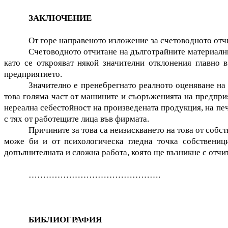
ЗАКЛЮЧЕНИЕ
От горе направеното изложение за счетоводното отч
Счетоводното отчитане на дълготрайните материални
като се открояват някой значителни отклонения главно 
предприятието.
Значително е пренебрегнато реалното оценяване на
това голяма част от машините и съоръженията на предприят
нереална себестойност на произведената продукция, на пе
с тях от работещите лица във фирмата.
Причините за това са неизискването на това от собс
може би и от психологическа гледна точка собственици
допълнителната и сложна работа, която ще възникне с отчи
……………………………………….
БИБЛИОГРАФИЯ