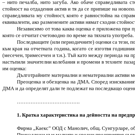
– нито
печалба, нито загуба. Ако обаче справедливата с
стойност на отдадения актив и тя да се припише на новопо
справедливата му стойност, която е равностойна на справ
еквиваленти, ако разменените активи нямат сходни стойнос
Независимо от това каква оценка е приложена при пр
която се отчитат счетоводно по време на тяхната употреба.
Последващите (или периодичните) оценки са тези, по
към края на отчетната година, когато се изготвя годишни
(месечен, тримесечен и т.н.). Тъй като между периода на 
настъпили значителни колебания и промени в техните паза
им оценка:
Дълготрайните материални и нематериални активи мога
Преоценка и обезценка на ДМА. Според изискванията
ДМА и да определят дали те подлежат на последващо оценя
……………………………….
1. Кратка характеристика на дейността на предп
Фирма „Каекс” ООД с Манолич, общ. Сунгурларе, обл
Принадлежи към малките и средни предприятия съгла