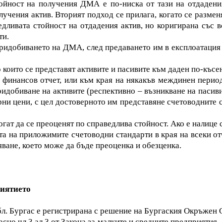
тойност на получения ДМА е по-ниска от тази на отдадени
лучения актив. Вторият подход се прилага, когато се размен
едливата стойност на отдадения актив, но коригирана със 
ти.
идобиването на ДМА, след предаването им в експлоатация те 
 които се представят активите и пасивите към даден по-къс
я финансов отчет, или към края на някакъв междинен перио
придобиване на активите (респективно – възникване на пасиви
рни цени, с цел достоверното им представяне счетоводните 
т да се преоценят по справедлива стойност. Ако е налице сп
 на приложимите счетоводни стандарти в края на всеки отч
ване, което може да бъде преоценка и обезценка.
риятието
. Бургас е регистрирана с решение на Бургаския Окръжен С
сно чл.3,ал.3 от Закона за малките и средните предприятия