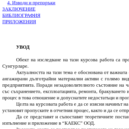
4. Изводи и препоръки
ЗАКЛЮЧЕНИЕ
БИБЛИОГРАФИЯ
ПРИЛОЖЕНИЯ
УВОД
Обект на изследване на тази курсова работа са 
Сунгурларе.
Актуалността на тази тема е обоснована от важната
ангажирани дълготрайни материални активи с голямо видо
предприятията. Поради незадоволителното състояние на ча
със съхранението, експлоатацията, ремонта, бракуването и
процес в това отношение и допуснатите недостатъци и проп
Целта на курсовата работа е да се изясни начинът н
установят пропуските в отчетния процес, както и да се отп
Да се представят и съпоставят теоретичните поста
изпълнение и приложение в “КАЕКС” ООД.