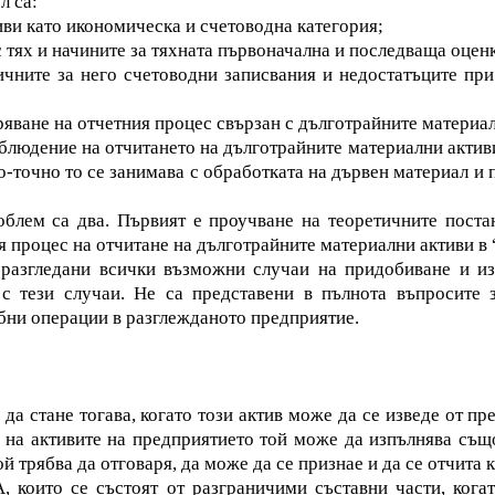
л са:
иви като икономическа и счетоводна категория;
с тях и начините за тяхната първоначална и последваща оцен
ичните за него счетоводни записвания и недостатъците при
ряване на отчетния процес свързан с дълготрайните материал
блюдение на отчитането на дълготрайните материални актив
по-точно то се занимава с обработката на дървен материал и 
блем са два. Първият е проучване на теоретичните постан
я процес на отчитане на дълготрайните материални активи 
 разгледани всички възможни случаи на придобиване и из
 с тези случаи. Не са представени в пълнота въпросите 
бни операции в разглежданото предприятие.
 стане тогава, когато този актив може да се изведе от пред
ава на активите на предприятието той може да изпълнява същ
й трябва да отговаря, да може да се признае и да се отчита
 които се състоят от разграничими съставни части, когат