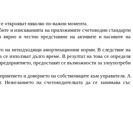
е открояват няколко по-важни момента.
бите и изискванията на приложимите счетоводни стандарти
а вярно и честно представяне на активите и пасивите на
ето на неподходящи амортизационни норми. В следствие на
 се използват дълго време. В резултат на това се определя
предприятието, предоставят се възможности за злоупотреби
дприятието и доверието на собствениците към управителя. А
т. Нежеланието на счетоводителката да се занимава със