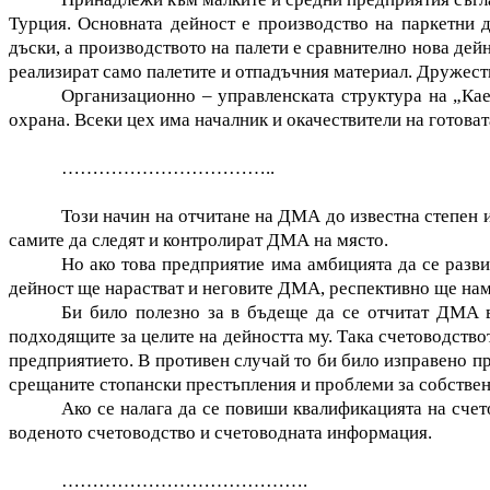
Турция. Основната дейност е производство на паркетни д
дъски, а производството на палети е сравнително нова дей
реализират само палетите и отпадъчния материал. Дружест
Организационно – управленската структура на „Кае
охрана. Всеки цех има началник и окачествители на готова
……………………………..
Този начин на отчитане на ДМА до известна степен 
самите да следят и контролират ДМА на място.
Но ако това предприятие има амбицията да се разви
дейност ще нарастват и неговите ДМА, респективно ще нам
Би било полезно за в бъдеще да се отчитат ДМА в
подходящите за целите на дейността му. Така счетоводств
предприятието. В противен случай то би било изправено пр
срещаните стопански престъпления и проблеми за собствен
Ако се налага да се повиши квалификацията на счет
воденото счетоводство и счетоводната информация.
………………………………….