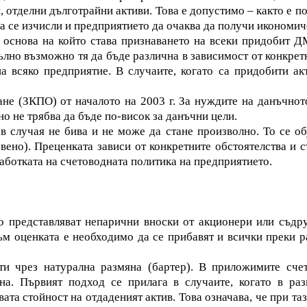
 отделни дълготрайни активи. Това е допустимо – както е по
 се изчисли и предприятието да очаква да получи икономиче
основа на който става признаването на всеки придобит ДМА
апълно възможно тя да бъде различна в зависимост от конкрет
а всяко предприятие. В случаите, когато са придобити акт
не (ЗКПО) от началото на 2003 г. За нуждите на данъчнот
но не трябва да бъде по-висок за данъчни цели.
в случая не бива и не може да стане произволно. То се об
свено). Преценката зависи от конкретните обстоятелства и 
работката на счетоводната политика на предприятието.
то представляват непарични вноски от акционери или съд
ъм оценката е необходимо да се прибавят и всички преки р
и чрез натурална размяна (бартер). В приложимите счет
яна. Първият подход се прилага в случаите, когато в ра
ата стойност на отдаденият актив. Това означава, че при т