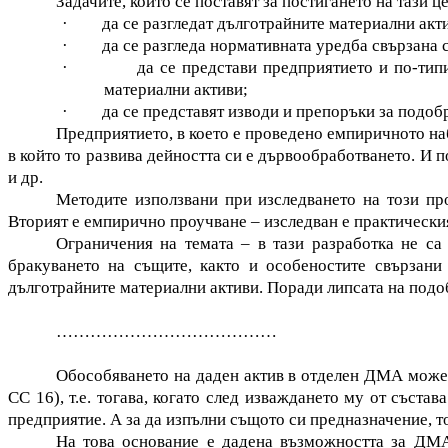
Задачите, които се поставят за постигането на тази це
·
да се разгледат дълготрайните материални акт
·
да се разгледа нормативната уредба свързана 
·
да се представи предприятието и по-тип
материални активи;
·
да се представят изводи и препоръки за подоб
Предприятието, в което е проведено емпиричното на
в който то развива дейността си е дървообработването. И 
и др.
Методите използвани при изследването на този про
Вторият е емпирично проучване – изследван е практически
Ограничения на темата – в тази разработка не са
бракуването на същите, както и особеностите свързани
дълготрайните материални активи. Поради липсата на подо
…………………………………
Обособяването на даден актив в отделен ДМА може да
СС 16), т.е. тогава, когато след изваждането му от съст
предприятие. А за да изпълни същото си предназначение, то
На това основание е дадена възможността за ДМА,