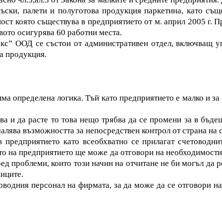
ъски, палети и полуготова продукция паркетина, като същ
ност която съществува в предприятието от м. април 2005 г. П
вото осигурява 60 работни места.
кс” ООД се състои от административен отдел, включващ уп
та продукция.
има определена логика. Тъй като предприятието е малко и з
ва и да расте то това нещо трябва да се промени за в бъде
алява възможността за непосредствен контрол от страна на
 предприятието като всеобхватно се прилагат счетоводнит
ото на предприятието ще може да отговори на необходимости
ед проблеми, които този начин на отчитане не би могъл да ре
иците.
оводния персонал на фирмата, за да може да се отговори н