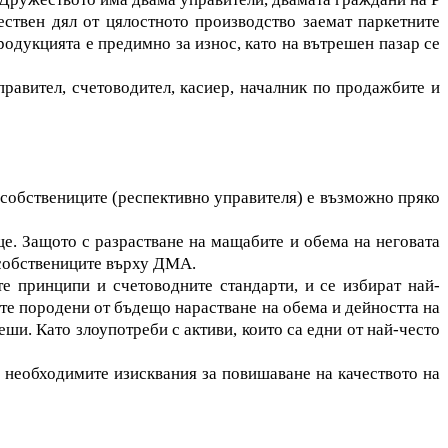
ествен дял от цялостното производство заемат паркетните
родукцията е предимно за износ, като на вътрешен пазар се
равител, счетоводител, касиер, началник по продажбите и
а собствениците (респективно управителя) е възможно пряко
ще. Защото с разрастване на мащабите и обема на неговата
 собствениците върху ДМА.
е принципи и счетоводните стандарти, и се избират най-
те породени от бъдещо нарастване на обема и дейността на
ши. Като злоупотреби с активи, които са едни от най-често
а необходимите изисквания за повишаване на качеството на