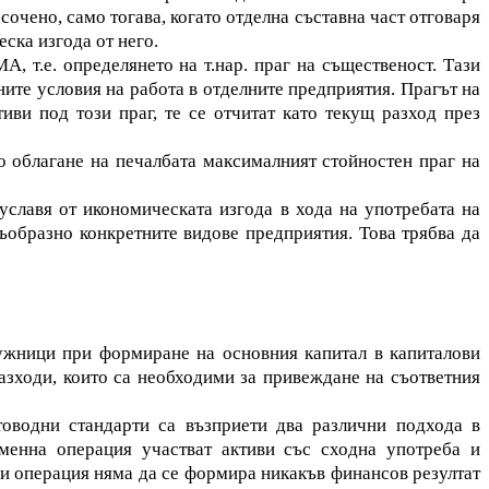
сочено, само тогава, когато отделна съставна част отговаря
ска изгода от него.
, т.е. определянето на т.нар. праг на същественост. Тази
ните условия на работа в отделните предприятия. Прагът на
иви под този праг, те се отчитат като текущ разход през
о облагане на печалбата максималният стойностен праг на
уславя от икономическата изгода в хода на употребата на
съобразно конкретните видове предприятия. Това трябва да
ружници при формиране на основния капитал в капиталови
азходи, които са необходими за привеждане на съответния
оводни стандарти са възприети два различни подхода в
зменна операция участват активи със сходна употреба и
ази операция няма да се формира никакъв финансов резултат