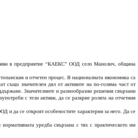
активи в предприятие “КАЕКС” ООД село Манолич, община
стопанския и отчетен процес. В националната икономика са
ат също значителен дял от активите на по-голяма част от
поддържане. Значителните и разнообразни решения свързани
оупотреби с тези активи, да се разкрие ролята на отчетния
ОД и да се откроят особеностите характерни за него. Да се
и нормативната уредба свързана с тях с практическото им