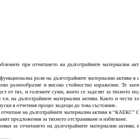
проблемите при отчитането на дълготрайните материални 
 функционална роля на дълготрайните материални активи в 
во разнообразие и високо стойностно изражение. Те заем
ст от тях, и големите суми, които се заделят за тяхното 
 т.н. на дълготрайните материални активи. Както и чести зл
уски в отчетния процес водещи до това състояние.
а отчитане на дълготрайните материални активи в “КАЕКС” О
равят предложения за тяхното отстраняване и избягване.
новки за отчитането на дълготрайните материални активи, 