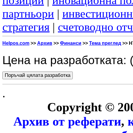
позиции
|
иновационна по
партньори
|
инвестиционн
стратегия
|
счетоводно от
Helpos.com
>>
Архив
>>
Финанси
>>
Тема преглед
>> H
Цена на разработката: 
.
Copyright © 20
Архив от
реферати
,