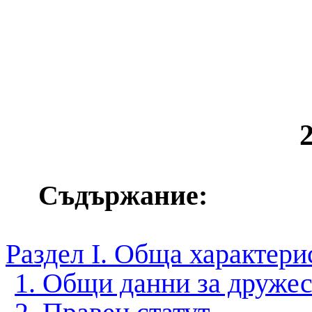
2
Съдържание:
Раздел І
.
Обща характери
1
.
Общи данни за дружес