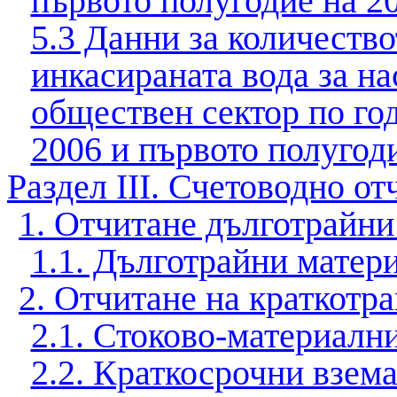
първото полугодие на 20
5
.
3 Данни за количество
инкасираната вода за н
обществен сектор по год
2006 и първото полугод
Раздел ІІІ
.
Счетоводно от
1. Отчитане дълготрайни
1.1. Дълготрайни матер
2. Отчитане на краткотр
2.1. Стоково-материалн
2.2. Краткосрочни взем