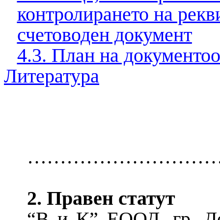
контролирането на рекв
счетоводен документ
4.3. План на документо
Литература
………………………….
2. Правен статут
“В и К” ЕООД, гр. Д