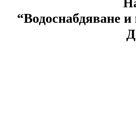
На
“
Водоснабдяване и
Д