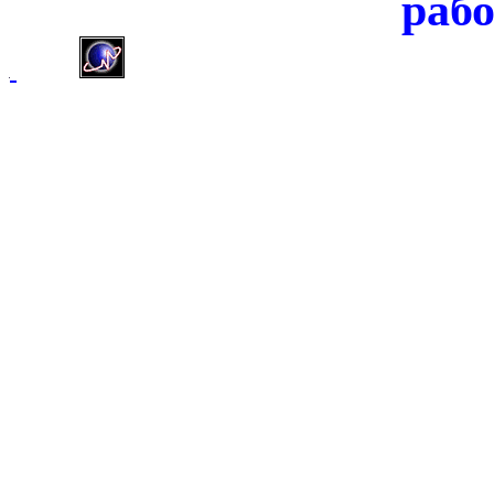
раб
]]>