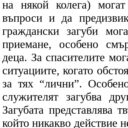
на някой колега) могат
въпроси и да предизви
граждански загуби мог
приемане, особено смъ
деца. За спасителите мог
ситуациите, когато обсто
за тях “лични”. Особен
служителят загубва др
Загубата представлява т
който никакво действие н