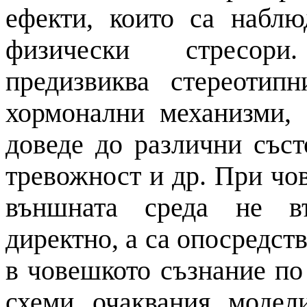
ефекти, които са наблю
физически стресори
предизвиква стереотип
хормонални механизми,
доведе до различни състо
тревожност и др. При чо
външната среда не въ
директно, а са опосредст
в човешкото съзнание по
схеми, очаквания, модел