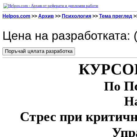
Helpos.com
>>
Архив
>>
Психология
>>
Тема преглед
>
Цена на разработката: 
КУРСО
П
По
На
Стрес при критичн
Упр