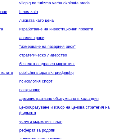
vliqniq na turizma varhu okolnata sreda
ране
fitnes zala
лихвата като цена
та
изработване на инвестиционни проекти
анализ храни
"измерване на пазарния риск"
стратегическо лидерство
безплатно здравен маркетинг
ителите
publichni stopanski predpriqtiq
психология спорт
разкриване
административно обслужване в холандия
ценообразуване и избор на ценова стратегия на
фирмата
услуги маркетинг план
реферат за родопи
директна комуникация