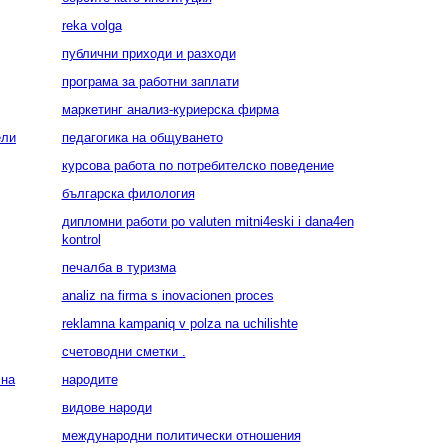
reka volga
публични приходи и разходи
програма за работни заплати
маркетинг анализ-куриерска фирма
ели
педагогика на общуването
курсова работа по потребителско поведение
българска филология
дипломни работи po valuten mitni4eski i dana4en
kontrol
печалба в туризма
analiz na firma s inovacionen proces
reklamna kampaniq v polza na uchilishte
счетоводни сметки .
 на
народите
видове народи
международни политически отношения