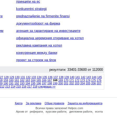
принципи на ес
konkurentni strategii
те
prednazna4enie na firmenite finansi
документооборот на фирма
им
агенция за гарантиране на инвестициите
официална церемония откриване на хотел
рекламна кампания на хотел
конкуренция между банки
проект за строеж на блок
резултати: 33401-33600 от 112000
27
128
129
130
131
132
133
134
135
136
137
138
139
140
141
142
143
144
145
58
159
160
161
162
163
164
165
166
167
168
169
170
171
172
173
174
175
176
89
190
191
192
193
194
195
196
197
198
199
200
201
202
203
204
205
206
207
212
213
214
215
216
217
218
следваща >>
Карта
За реклама
Общи правила
Защита на информацията
Всички права запазени! Helpos.com
Архив
от
реферати
,
курсови работи
,
дипломни работи
,
есета