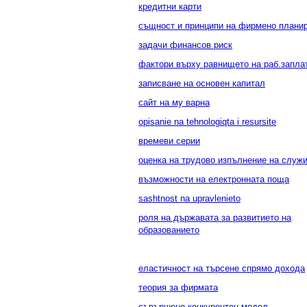
кредитни карти
същност и принципи на фирмено плани
задачи финансов риск
фактори върху равнището на раб.запла
записване на основен капитал
сайт на му варна
opisanie na tehnologiqta i resursite
времеви серии
оценка на трудово изпълнение на служ
възможности на електронната поща
sashtnost na upravlenieto
роля на държавата за развитието на
образованието
еластичност на търсене спрямо дохода
теория за фирмата
съвършено-конкурентен модел