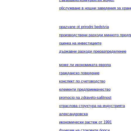
обслужване в нощни заведения за хран
opazvane ot prirodni bedstvia
производствени разходи минното предп
оценка на инвестициите
държавни разходи преразпределение
може ли икономиката европа
гражданско поведение
конспект по счетоводство
елементи предприемачество
promociq na zdraveto-sa6tnost
отраслова структура на индустрията
александровска
икономически растеж от 1991
функции на стоковите борси