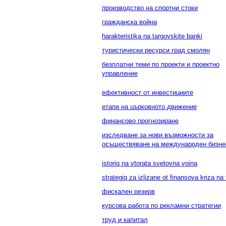
производство на спортни стоки
гражданска война
harakteristika na targovskite banki
туристически ресурси град смолян
безплатни теми по проекти и проектно
управление
ефективност от инвестициите
етапи на църковното движение
финансово прогнозиране
изследване за нови възможности за
осъществяване на международен бизне
istoriq na vtorata svetovna voina
strategiq za izlizane ot finansova kriza na
фискален резерв
курсова работа по рекламни стратегии
труд и капитал