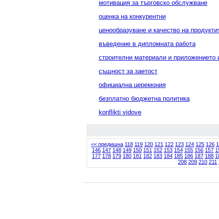
мотивация за търговско обслужване
оценка на конкурентни
ценообразуване и качество на продукти
въведение в дипломната работа
строителни материали и приложението 
същност за заетост
официална церемония
безплатно бюджетна политика
konflikti vidove
<< предишна
118
119
120
121
122
123
124
125
126
1
146
147
148
149
150
151
152
153
154
155
156
157
1
177
178
179
180
181
182
183
184
185
186
187
188
1
208
209
210
211