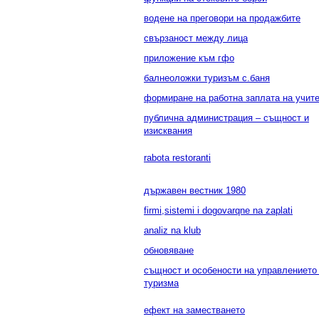
водене на преговори на продажбите
свързаност между лица
приложение към гфо
балнеоложки туризъм с.баня
формиране на работна заплата на учит
публична администрация – същност и
изисквания
rabota restoranti
държавен вестник 1980
firmi,sistemi i dogovarqne na zaplati
analiz na klub
обновяване
същност и особености на управлението
туризма
ефект на заместването