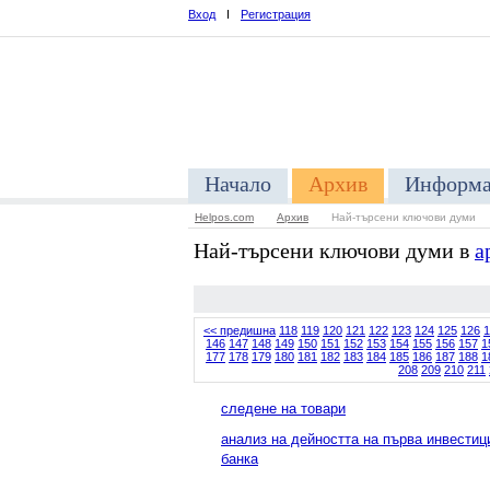
Вход
I
Регистрация
Начало
Архив
Информа
Helpos.com
Архив
Най-търсени ключови думи
Най-търсени ключови думи в
а
<< предишна
118
119
120
121
122
123
124
125
126
1
146
147
148
149
150
151
152
153
154
155
156
157
1
177
178
179
180
181
182
183
184
185
186
187
188
1
208
209
210
211
следене на товари
анализ на дейността на първа инвестиц
банка