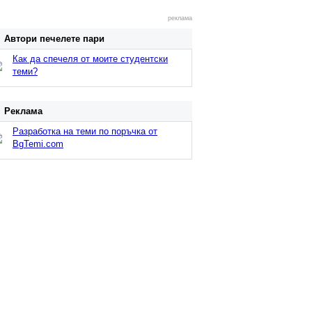
реклама
Автори печелете пари
Как да спечеля от моите студентски
теми?
Реклама
Разработка на теми по поръчка от
BgTemi.com