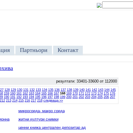
ция
Партньори
Контакт
рхива
резултати: 33401-33600 от 112000
27
128
129
130
131
132
133
134
135
136
137
138
139
140
141
142
143
144
145
58
159
160
161
162
163
164
165
166
167
168
169
170
171
172
173
174
175
176
89
190
191
192
193
194
195
196
197
198
199
200
201
202
203
204
205
206
207
212
213
214
215
216
217
218
следваща >>
микросреда- макро среда
ионна
житни култури снимки
ценни книжа централен депозитар ад