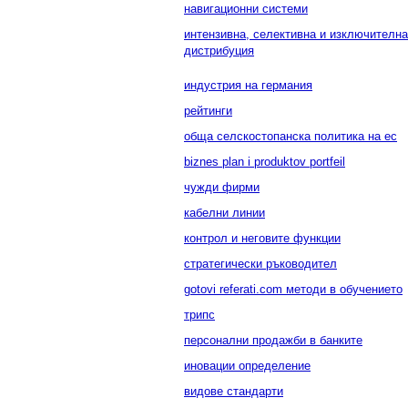
навигационни системи
интензивна, селективна и изключителна
дистрибуция
индустрия на германия
рейтинги
обща селскостопанска политика на ес
biznes plan i produktov portfeil
чужди фирми
кабелни линии
контрол и неговите функции
стратегически ръководител
gotovi referati.com методи в обучението
трипс
персонални продажби в банките
иновации определение
видове стандарти