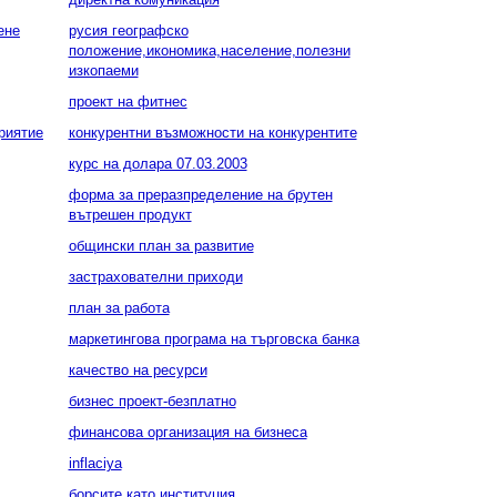
ене
русия географско
положение,икономика,население,полезни
изкопаеми
проект на фитнес
риятие
конкурентни възможности на конкурентите
курс на долара 07.03.2003
форма за преразпределение на брутен
вътрешен продукт
общински план за развитие
застрахователни приходи
план за работа
маркетингова програма на търговска банка
качество на ресурси
бизнес проект-безплатно
финансова организация на бизнеса
inflaciya
борсите като институция