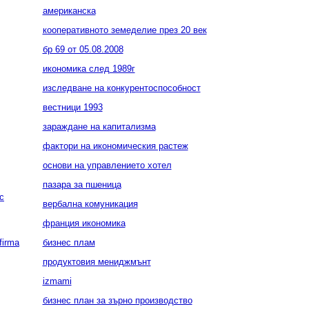
американска
кооперативното земеделие през 20 век
бр 69 от 05.08.2008
икономика след 1989г
изследване на конкурентоспособност
вестници 1993
зараждане на капитализма
фактори на икономическия растеж
основи на управлението хотел
пазара за пшеница
с
вербална комуникация
франция икономика
 firma
бизнес плам
продуктовия мениджмънт
izmami
бизнес план за зърно производство