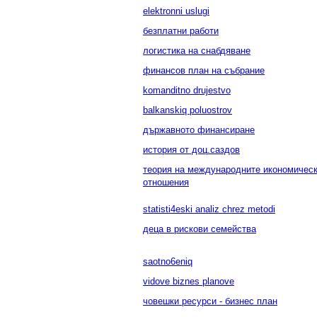
elektronni uslugi
безплатни работи
логистика на снабдяване
финансов план на събрание
komanditno drujestvo
balkanskiq poluostrov
държавното финансиране
история от доц.саздов
теория на международните икономичес
отношения
statisti4eski analiz chrez metodi
деца в рискови семейства
saotno6eniq
vidove biznes planove
човешки ресурси - бизнес план