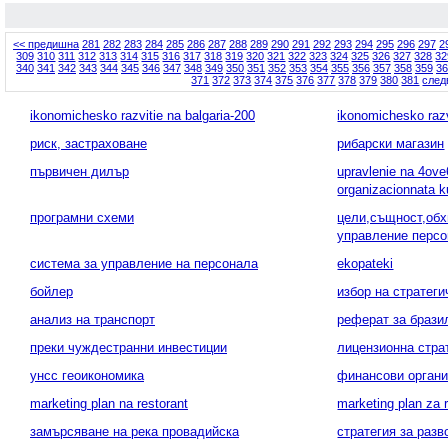
<< предишна
281
282
283
284
285
286
287
288
289
290
291
292
293
294
295
296
297
2
309
310
311
312
313
314
315
316
317
318
319
320
321
322
323
324
325
326
327
328
32
340
341
342
343
344
345
346
347
348
349
350
351
352
353
354
355
356
357
358
359
36
371
372
373
374
375
376
377
378
379
380
381
след
ikonomichesko razvitie na balgaria-200
ikonomichesko razv
риск, застраховане
рибарски магазин
първичен дилър
upravlenie na 4ove
organizacionnata k
програмни схеми
цели,същност,обх
управление перс
система за управление на персонала
ekopateki
бойлер
избор на стратег
анализ на транспорт
реферат за брази
преки чуждестранни инвестиции
лицензионна страт
унсс геоикономика
финансови орган
marketing plan na restorant
marketing plan za 
замърсяване на река провадийска
стратегия за разв