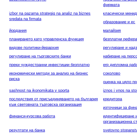
фирмата
izbor na pazarna strategiq na analiz na biznes
класически мени
sredata na firmata
образование и ес
йордания
малайзия
планирането като управленска функция
безплатни рефера
видове политики-йерархия
регулиране и над
регулиране на търговските банки
набиране на перс
преки чуждестранни инвестиции безплатно
erp дипломна раб
икономически методи за анализ на бизнес
соколово
риска
оценка на цяло п
sashnost na ikonomikata v sporta
iznos i vnos na stok
последствия от присъединяването на българия
кредитора
към световната търговска организация
източници за фин
финанси-курсова работа
идентифициране и
организационна с
резултати на банка
svetovno stopanst