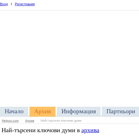
Вход
I
Регистрация
Начало
Архив
Информация
Партньори
Helpos.com
Архив
Най-търсени ключови думи
Най-търсени ключови думи в
архива