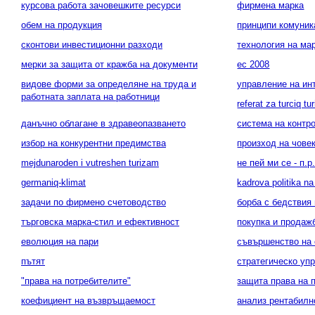
курсова работа зачовешките ресурси
фирмена марка
обем на продукция
принципи комуник
сконтови инвестиционни разходи
технология на ма
мерки за защита от кражба на документи
ес 2008
видове форми за определяне на труда и
управление на ин
работната заплата на работници
referat za turciq tu
данъчно облагане в здравеопазването
система на контр
избор на конкурентни предимства
произход на чове
mejdunaroden i vutreshen turizam
не пей ми се - п.
germaniq-klimat
kadrova politika na
задачи по фирмено счетоводство
борба с бедствия
търговска марка-стил и ефективност
покупка и продаж
еволюция на пари
съвършенство на 
пътят
стратегическо уп
"права на потребителите"
защита права на 
коефициент на възвръщаемост
анализ рентабилн