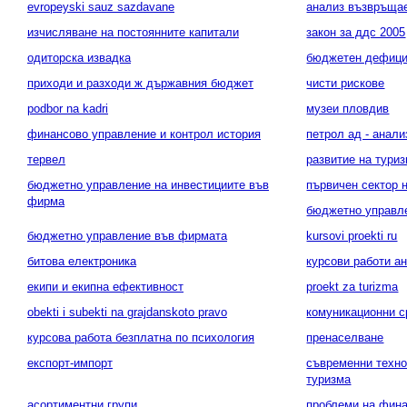
evropeyski sauz sazdavane
анализ възвръща
изчисляване на постоянните капитали
закон за ддс 2005
одиторска извадка
бюджетен дефици
приходи и разходи ж държавния бюджет
чисти рискове
podbor na kadri
музеи пловдив
финансово управление и контрол история
петрол ад - анали
тервел
развитие на туриз
бюджетно управление на инвестициите във
първичен сектор 
фирма
бюджетно управле
бюджетно управление във фирмата
kursovi proekti ru
битова електроника
курсови работи а
екипи и екипна ефективност
proekt za turizma
obekti i subekti na grajdanskoto pravo
комуникационни с
курсова работа безплатна по психология
пренаселване
експорт-импорт
съвременни техно
туризма
асортиментни групи
проблеми на фина