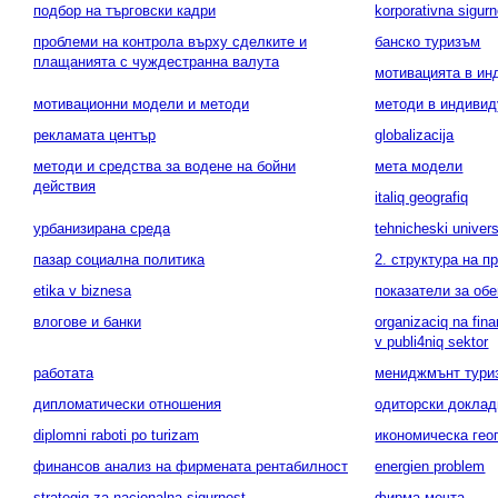
подбор на търговски кадри
korporativna sigur
проблеми на контрола върху сделките и
банско туризъм
плащанията с чуждестранна валута
мотивацията в ин
мотивационни модели и методи
методи в индивид
рекламата център
globalizacija
методи и средства за водене на бойни
мета модели
действия
italiq geografiq
урбанизирана среда
tehnicheski univers
пазар социална политика
2. структура на п
etika v biznesa
показатели за об
влогове и банки
organizaciq na fina
v publi4niq sektor
работата
мениджмънт тури
дипломатически отношения
одиторски доклад
diplomni raboti po turizam
икономическа гео
финансов анализ на фирмената рентабилност
energien problem
strategiq za nacionalna sigurnost
фирма мечта