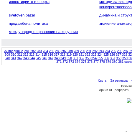
инвестициите в спорта
методи за изслед
конкурентноспосо
svetoven pazar
динамика и структ
продажбена политика
значение анимато
международно сравнение на корупция
<< предишна
281
282
283
284
285
286
287
288
289
290
291
292
293
294
295
296
297
2
309
310
311
312
313
314
315
316
317
318
319
320
321
322
323
324
325
326
327
328
32
340
341
342
343
344
345
346
347
348
349
350
351
352
353
354
355
356
357
358
359
36
371
372
373
374
375
376
377
378
379
380
381
след
Карта
За реклама
Всички
Архив
от
реферати
,