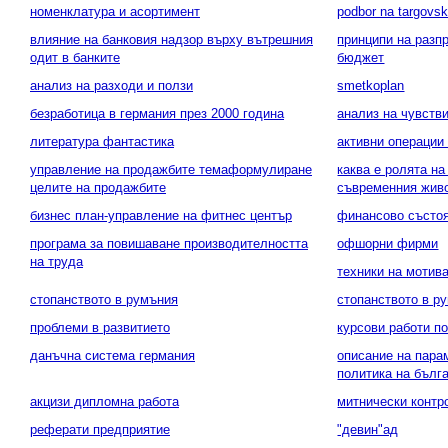
номенклатура и асортимент
podbor na targovsk
влияние на банковия надзор върху вътрешния
принципи на разп
одит в банките
бюджет
анализ на разходи и ползи
smetkoplan
безработица в германия през 2000 година
анализ на чувстви
литература фантастика
активни операции 
управление на продажбите темаформулиране
каква е ролята н
целите на продажбите
съвременния жив
бизнес план-управление на фитнес център
финансово състоян
програма за повишаване производителността
офшорни фирми
на труда
техники на мотив
стопанството в румъния
стопанството в р
проблеми в развитието
курсови работи п
данъчна система германия
описание на пара
политика на бълг
акцизи дипломна работа
митнически контр
реферати предприятие
"девин"ад