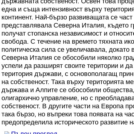
държавната собственост. Освен това проце
една и съща интензивност върху територи
континент. Най-бързо развиващата се част
представлявала Северна Италия, където г
получат стопанска независимост и относит
свобода. С течение на времето тяхната ик
политическа сила се увеличавала, докато в
Северна Италия се обособили няколко гра
успели да разширят своите територии и да
територия държави, с основополагащ при
на собственост. Така върху територията м
държава и Алпите се обособили общества,
олигархично управление, но с преобладав
собственост. В другите части на Европа п
така бързо, но въпреки това появата на ча
предопределила историческото развитие н
Пълен преглед ...