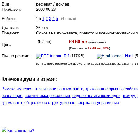
Вид:
реферат / доклад
Прибавен:
2008-06-28
Рейтинг:
4.5
1
2
3
4
5
(4 гласа)
Дължина:
36 стр.
Предмет:
Основи на държавата, правото и военно-граждански 
(
87 лв
)
69.60 лв
(
нова цена
)
Цена:
(Спестявате
17.40 лв, 20%
)
Пълно резюме:
.Rtf
(117KB)
.Html
(5
(От пълното резюме ще добиете по-добра представа за засегнати
Ключови думи и изрази:
Римска империя,
възникване на държавата,
държавна форма на собств
революция,
политическа революция,
видове политически идеи,
междуд
държавата,
обществено структуриране,
форма на управление
Как да поръчам?