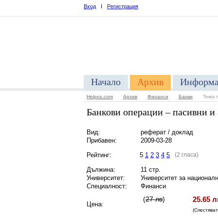
Вход
I
Регистрация
Начало
Архив
Информа
Helpos.com
Архив
Финанси
Банки
Тема 
Банкови операции – пасивни и
Вид:
реферат / доклад
Прибавен:
2009-03-28
Рейтинг:
5
1
2
3
4
5
(2 гласа)
Дължина:
11 стр.
Университет:
Университет за националн
Специалност:
Финанси
(
27 лв
)
25.65 л
Цена:
(Спестява