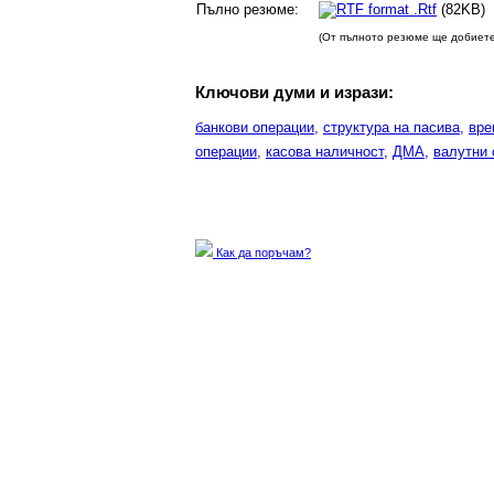
Пълно резюме:
.Rtf
(82
(От пълното резюме ще добиете
Ключови думи и изрази:
банкови операции,
структура на пасива,
вре
операции,
касова наличност,
ДМА,
валутни 
Как да поръчам?