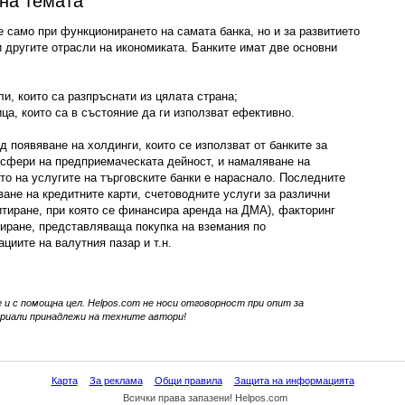
 на темата
е само при функционирането на самата банка, но и за развитието
 другите отрасли на икономиката. Банките имат две основни
ли, които са разпръснати из цялата страна;
ица, които са в състояние да ги използват ефективно.
 появяване на холдинги, които се използват от банките за
 сфери на предприемаческата дейност, и намаляване на
то на услугите на търговските банки е нараснало. Последните
ане на кредитните карти, счетоводните услуги за различни
тиране, при която се финансира аренда на ДМА), факторинг
иране, представляваща покупка на вземания по
циите на валутния пазар и т.н.
 и с помощна цел. Helpos.com не носи отговорност при опит за
иали принадлежи на техните автори!
Карта
За реклама
Общи правила
Защита на информацията
Всички права запазени! Helpos.com