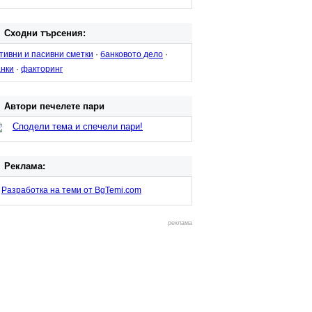
Сходни търсения:
тивни и пасивни сметки
·
банковото дело
·
анки
·
факторинг
Автори печелете пари
Сподели тема и спечели пари!
Реклама:
Разработка на теми от BgTemi.com
реклама