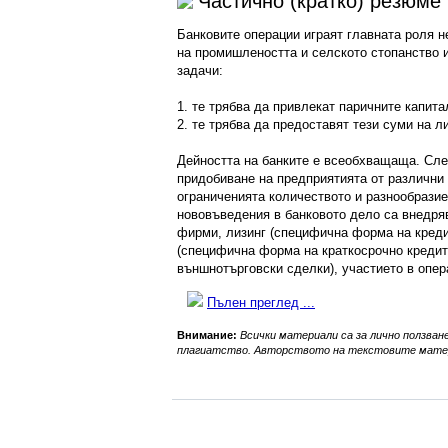
Частично (кратко) резюме
Банковите операции играят главната роля н
на промишлеността и селското стопанство и
задачи:
1. те трябва да привлекат паричните капита
2. те трябва да предоставят тези суми на л
Дейността на банките е всеобхващаща. След
придобиване на предприятията от различни
ограниченията количеството и разнообразие
нововъведения в банковото дело са внедряв
фирми, лизинг (специфична форма на креди
(специфична форма на краткосрочно кредит
външнотърговски сделки), участието в опера
Пълен преглед ...
Внимание:
Всички материали са за лично ползване
плагиатство. Авторството на текстовите матер