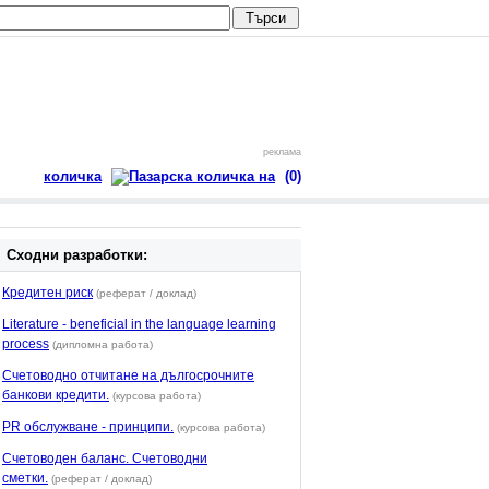
реклама
количка
(0)
Сходни разработки:
Кредитен риск
(реферат / доклад)
Literature - beneficial in the language learning
process
(дипломна работа)
Счетоводно отчитане на дългосрочните
банкови кредити.
(курсова работа)
PR обслужване - принципи.
(курсова работа)
Счетоводен баланс. Счетоводни
сметки.
(реферат / доклад)