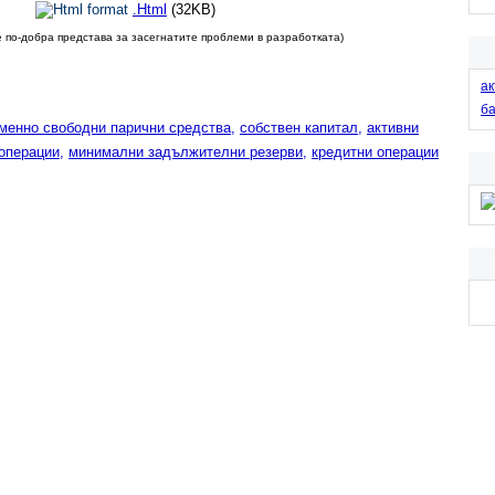
KB)
.Html
(32KB)
 по-добра представа за засегнатите проблеми в разработката)
ак
б
менно свободни парични средства,
собствен капитал,
активни
операции,
минимални задължителни резерви,
кредитни операции