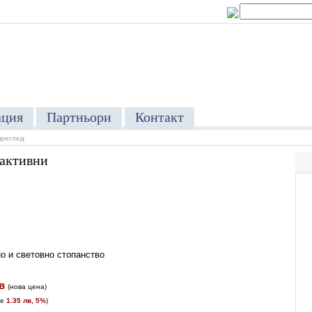
ция
Партньори
Контакт
преглед
 активни
о и световно стопанство
в
(
нова цена
)
те
1.35 лв, 5%
)