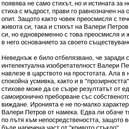
появява не само стихът, но и истината за 
стиха с мъдрост, прави го равнозначен на
опит. Защото както човек преосмисля с те
живота си, така и стихът на Валери Петро
си, но едновременно с това преосмисля и 
в него основанието за своето съществуван
Неведнъж е било отбелязвано, че заради с
интелектуална изобретателност Валери Пе
навлезе в царството на простотата. Ала в 
спокойна усмивка, както и в "прозирността
стихове може да се съзре резултатът от ед
самоиронично преборване със собственот
виждане. Иронията е не по-малко характер
Валери Петров от намека. Едва ли обаче т
по пътя към непосредствеността, защото в
бъде наречена част от "кривото стъкло".