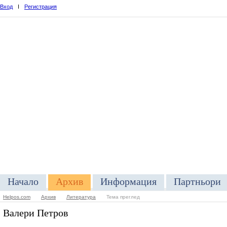
Вход
I
Регистрация
Начало
Архив
Информация
Партньори
Helpos.com
Архив
Литература
Тема преглед
Валери Петров