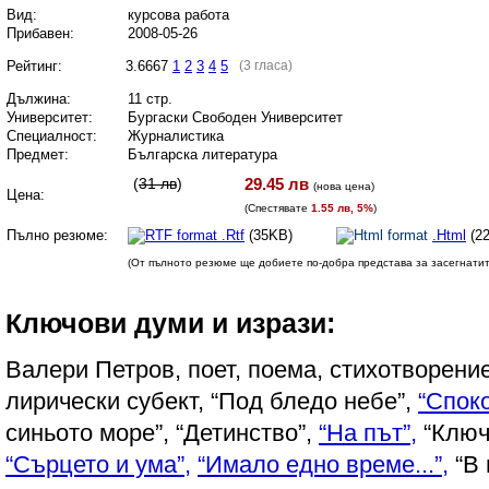
Вид:
курсова работа
Прибавен:
2008-05-26
Рейтинг:
3.6667
1
2
3
4
5
(3 гласа)
Дължина:
11 стр.
Университет:
Бургаски Свободен Университет
Специалност:
Журналистика
Предмет:
Българска литература
(
31 лв
)
29.45 лв
(
нова цена
)
Цена:
(Спестявате
1.55 лв, 5%
)
Пълно резюме:
.Rtf
(35KB)
.Html
(2
(От пълното резюме ще добиете по-добра представа за засегнати
Ключови думи и изрази:
Валери Петров, поет, поема, стихотворени
лирически субект, “Под бледо небе”,
“Споко
синьото море”, “Детинство”,
“На път”,
“Ключе
“Сърцето и ума”,
“Имало едно време...”,
“В 