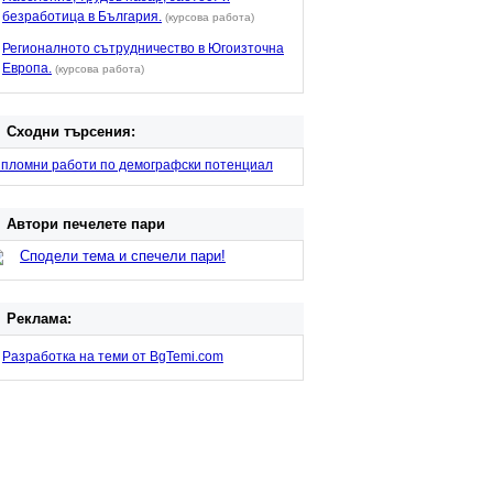
безработица в България.
(курсова работа)
Регионалното сътрудничество в Югоизточна
Европа.
(курсова работа)
Сходни търсения:
ипломни работи по демографски потенциал
Автори печелете пари
Сподели тема и спечели пари!
Реклама:
Разработка на теми от BgTemi.com