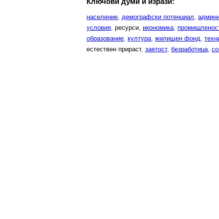
Ключови думи и изрази:
население,
демографски потенциал,
админи
условия,
ресурси,
икономика,
промишленост
образование,
култура,
жилищен фонд,
техн
естествен прираст,
заетост,
безработица,
со