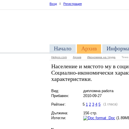
Вход
I
Регистрация
Начало
Архив
Информа
Helpos.com
Архив
Икономика на труда
Тема
Население и мястото му в соци
Социално-икономически харак
характеристики.
Вид:
дипломна работа
Прибавен:
2010-09-27
Рейтинг:
5
1
2
3
4
5
(1 гласа)
Дължина:
156 стр.
Изтегли:
.Doc
(1.8