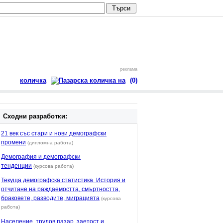
реклама
количка
(0)
Сходни разработки:
21 век със стари и нови демографски
промени
(дипломна работа)
Демография и демографски
тенденции
(курсова работа)
Текуща демографска статистика. История и
отчитане на раждаемостта, смъртността,
браковете, разводите, миграцията
(курсова
работа)
Население, трудов пазар, заетост и