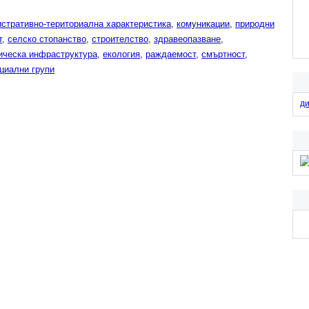
стративно-териториална характеристика,
комуникации,
природни
,
селско стопанство,
строителство,
здравеопазване,
ическа инфраструктура,
екология,
раждаемост,
смъртност,
циални групи
д