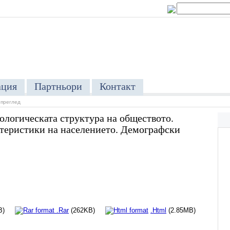
ция
Партньори
Контакт
 преглед
ологическата структура на обществото.
теристики на населението. Демографски
9MB)
.Rar
(262KB)
.Html
(2.85MB)