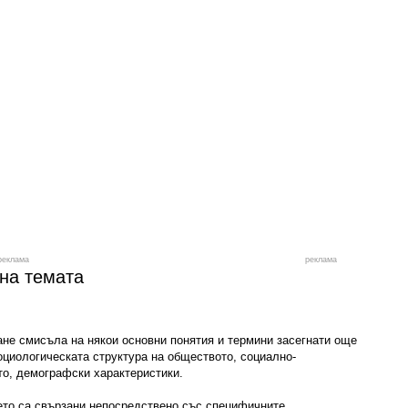
реклама
реклама
 на темата
ане смисъла на някои основни понятия и термини засегнати още
социологическата структура на обществото, социално-
то, демографски характеристики.
ето са свързани непосредствено със специфичните