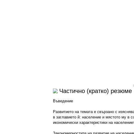
Частично (кратко) резюме
Въведение
Развитието на темата е свързано с изясняв
в заглавието й: население и мястото му в 
икономически характеристики на население
Закономерностите на развитие на населени