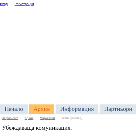
Вход
I
Регистрация
Начало
Архив
Информация
Партньори
Helpos.com
Архив
Маркетинг
Тема преглед
Убеждаваща комуникация.