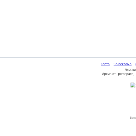
Карта
За реклама
Всички
Архив
от
реферати
,
Врем