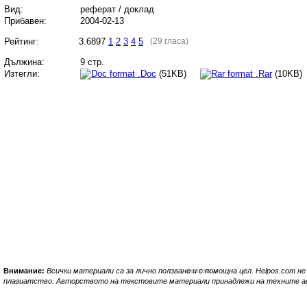
Вид:
реферат / доклад
Прибавен:
2004-02-13
Рейтинг:
3.6897
1
2
3
4
5
(29 гласа)
Дължина:
9 стр.
Изтегли:
.Doc
(51KB)
.Rar
(10K
Внимание:
Всички материали са за лично ползване и с помощна цел. Helpos.com н
реклама
плагиатство. Авторството на текстовите материали принадлежи на техните а