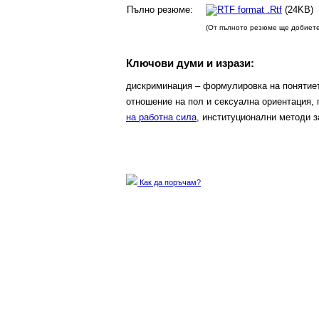
Пълно резюме:
.Rtf
(24
(От пълното резюме ще добиете
Ключови думи и изрази:
дискриминация – формулировка на понятиет
отношение на пол и сексуална ориентация,
на работна сила,
институционални методи за
Как да поръчам?