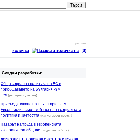
реклама
количка
(0)
Сходни разработки:
Обща социална политика на ЕС и
приобщаването на България към
нея
(реферат / доклад)
Присъединяване на Р. България към
Европейския съюз в областта на социалната
политика и заетостта
(магистърски проект)
Пазарът на труда в европейската
икономическа общност.
(курсова работа)
Лобиране в Европейски съюз. Политически