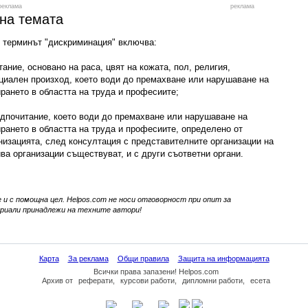
реклама
реклама
 на темата
 терминът "дискриминация" включва:
ание, основано на раса, цвят на кожата, пол, религия,
циален произход, което води до премахване или нарушаване на
рането в областта на труда и професиите;
едпочитание, което води до премахване или нарушаване на
рането в областта на труда и професиите, определено от
низацията, след консултация с представителните организации на
ва организации съществуват, и с други съответни органи.
 и с помощна цел. Helpos.com не носи отговорност при опит за
иали принадлежи на техните автори!
Карта
За реклама
Общи правила
Защита на информацията
Всички права запазени! Helpos.com
Архив
от
реферати
,
курсови работи
,
дипломни работи
,
есета