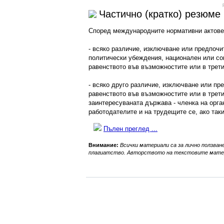
Частично (кратко) резюме
Според международните нормативни актове
- всяко различие, изключване или предпочит
политически убеждения, национален или со
равенството във възможностите или в трети
- всяко друго различие, изключване или пр
равенството във възможностите или в трети
заинтересуваната държава - членка на орга
работодателите и на трудещите се, ако таки
Пълен преглед ...
Внимание:
Всички материали са за лично ползване
плагиатство. Авторството на текстовите матер