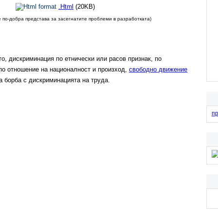
KB)
.Html
(20KB)
 по-добра представа за засегнатите проблеми в разработката)
о, дискриминация по етнически или расов признак, по
 по отношение на националност и произход,
свободно движение
 борба с дискриминацията на труда.
п