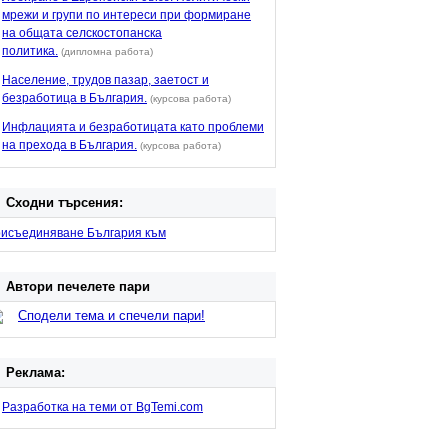
мрежи и групи по интереси при формиране
на общата селскостопанска
политика.
(дипломна работа)
Население, трудов пазар, заетост и
безработица в България.
(курсова работа)
Инфлацията и безработицата като проблеми
на прехода в България.
(курсова работа)
Сходни търсения:
рисъединяване България към
Автори печелете пари
Сподели тема и спечели пари!
Реклама:
Разработка на теми от BgTemi.com