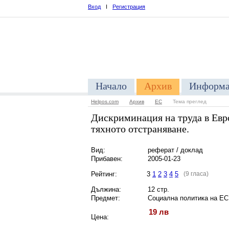
Вход
I
Регистрация
Начало
Архив
Информа
Helpos.com
Архив
ЕС
Тема преглед
Дискриминация на труда в Евр
тяхното отстраняване.
Вид:
реферат / доклад
Прибавен:
2005-01-23
Рейтинг:
3
1
2
3
4
5
(9 гласа)
Дължина:
12 стр.
Предмет:
Социална политика на ЕС
19 лв
Цена: