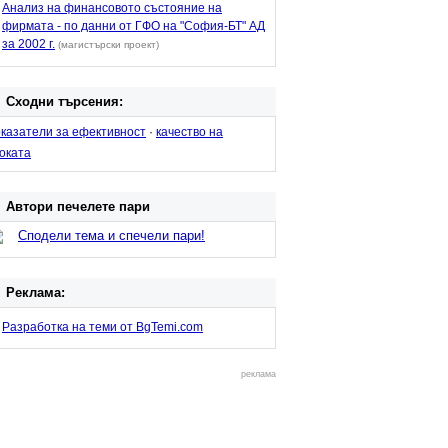
Анализ на финансовото състояние на
фирмата - по данни от ГФО на "София-БТ" АД
за 2002 г.
(магистърски проект)
Сходни търсения:
казатели за ефективност
·
качество на
оката
Автори печелете пари
Сподели тема и спечели пари!
Реклама:
Разработка на теми от BgTemi.com
реклама