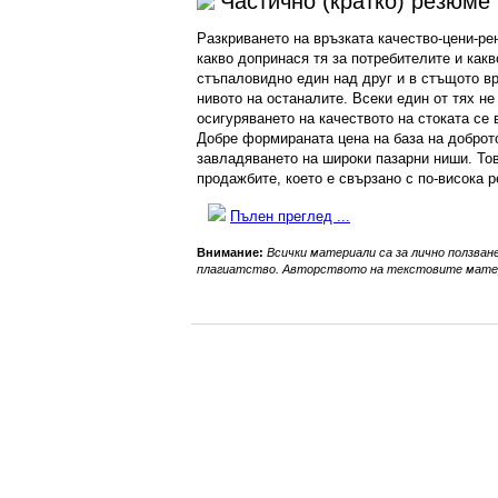
Частично (кратко) резюме
Разкриването на връзката качество-цени-ре
какво допринася тя за потребителите и как
стъпаловидно един над друг и в стъщото вре
нивото на останалите. Всеки един от тях н
осигуряването на качеството на стоката се 
Добре формираната цена на база на доброто
завладяването на широки пазарни ниши. Тов
продажбите, което е свързано с по-висока 
Пълен преглед ...
Внимание:
Всички материали са за лично ползване
плагиатство. Авторството на текстовите матер