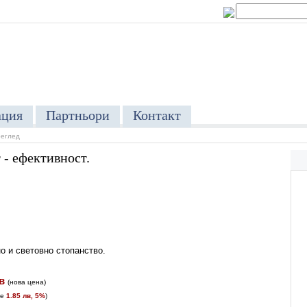
ция
Партньори
Контакт
реглед
 - ефективност.
о и световно стопанство.
в
(
нова цена
)
те
1.85 лв, 5%
)