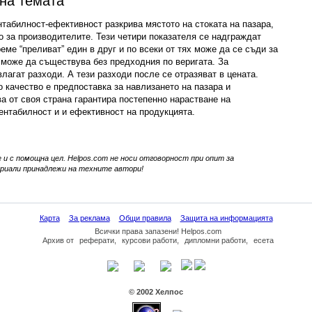
 на темата
нтабилност-ефективност разкрива мястото на стоката на пазара,
во за производителите. Тези четири показателя се надграждат
ме “преливат” един в друг и по всеки от тях може да се съди за
е може да съществува без предходния по веригата. За
влагат разходи. А тези разходи после се отразяват в цената.
 качество e предпоставка за навлизането на пазара и
а от своя страна гарантира постепенно нарастване на
рентабилност и и ефективност на продукцията.
 и с помощна цел. Helpos.com не носи отговорност при опит за
иали принадлежи на техните автори!
Карта
За реклама
Общи правила
Защита на информацията
Всички права запазени! Helpos.com
Архив
от
реферати
,
курсови работи
,
дипломни работи
,
есета
© 2002 Хелпос