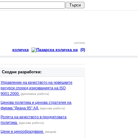
реклама
количка
(0)
Сходни разработки:
Управление на качеството на човешките
ресурси според изискванията на ISO
9001:2000.
(дипломна работа)
Ценова политика и ценова стратегия на
фирма "Диана 95" АД.
(курсова работа)
Ролята на качеството в продуктовата
политика.
(курсова работа)
Цени и ценообразуване.
(пищов)