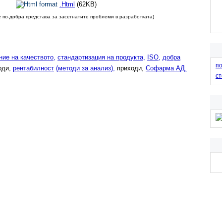
KB)
.Html
(62KB)
 по-добра представа за засегнатите проблеми в разработката)
ние на качеството,
стандартизация на продукта,
ISO,
добра
по
оди,
рентабилност
(методи за анализ),
приходи,
Софарма АД.
ст