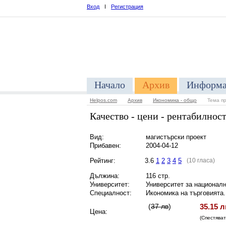
Вход
I
Регистрация
Начало
Архив
Информа
Helpos.com
Архив
Икономика - общо
Тема п
Качество - цени - рентабилност
Вид:
магистърски проект
Прибавен:
2004-04-12
Рейтинг:
3.6
1
2
3
4
5
(10 гласа)
Дължина:
116 стр.
Университет:
Университет за националн
Специалност:
Икономика на търговията.
(
37 лв
)
35.15 л
Цена:
(Спестява