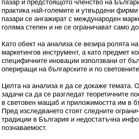
пазар и предстоящото членство на Българи
практика най-големите и утвърдени фирм
пазари се ангажират с международен марке
голяма степен и не се ограничават само д
Като обект на анализа се везира ролята на
маркетингов инструмент, а като предмет к
специфичните иновации използвани от бъ
опериращи на българските и по световните
Целта на анализа е да се докаже темата. 
задачи са да се разгледат теоретичните по
в световен мащаб и приложимостта им в б
Пред изследването стоят следните ограни
традиции в България и недостатъчна инф
познаваемост.