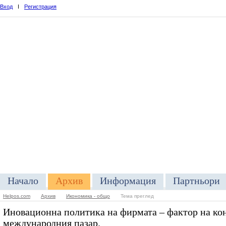
Вход
I
Регистрация
Начало
Архив
Информация
Партньори
Helpos.com
Архив
Икономика - общо
Тема преглед
Иновационна политика на фирмата – фактор на ко
международния пазар.