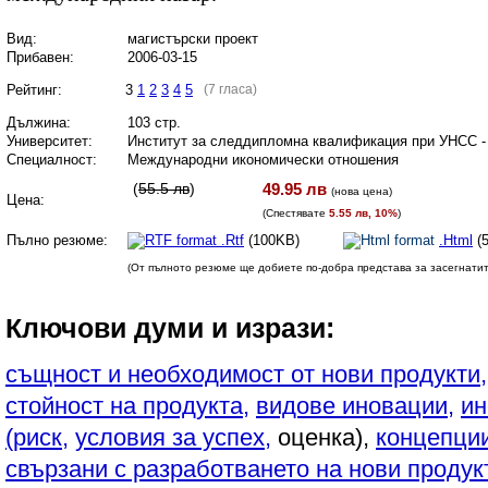
Вид:
магистърски проект
Прибавен:
2006-03-15
Рейтинг:
3
1
2
3
4
5
(7 гласа)
Дължина:
103 стр.
Университет:
Институт за следдипломна квалификация при УНСС 
Специалност:
Международни икономически отношения
(
55.5 лв
)
49.95 лв
(
нова цена
)
Цена:
(Спестявате
5.55 лв, 10%
)
Пълно резюме:
.Rtf
(100KB)
.Html
(
(От пълното резюме ще добиете по-добра представа за засегнати
Ключови думи и изрази:
същност и необходимост от нови продукти,
стойност на продукта,
видове иновации,
ин
(риск,
условия за успех,
оценка),
концепции
свързани с разработването на нови продук