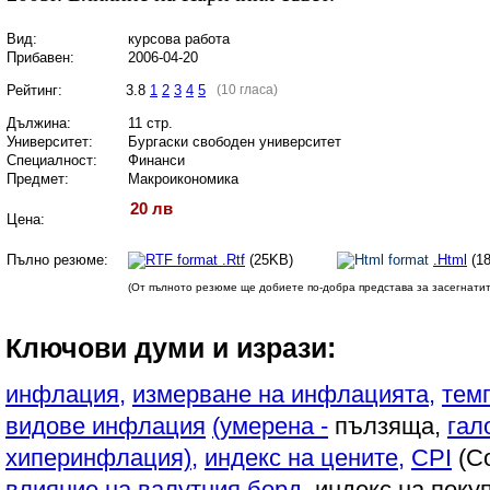
Вид:
курсова работа
Прибавен:
2006-04-20
Рейтинг:
3.8
1
2
3
4
5
(10 гласа)
Дължина:
11 стр.
Университет:
Бургаски свободен университет
Специалност:
Финанси
Предмет:
Макроикономика
20 лв
Цена:
Пълно резюме:
.Rtf
(25KB)
.Html
(1
(От пълното резюме ще добиете по-добра представа за засегнати
Ключови думи и изрази:
инфлация,
измерване на инфлацията,
тем
видове инфлация
(умерена -
пълзяща,
гал
хиперинфлация),
индекс на цените,
CPI
(Co
влияние на валутния борд,
индекс на поку