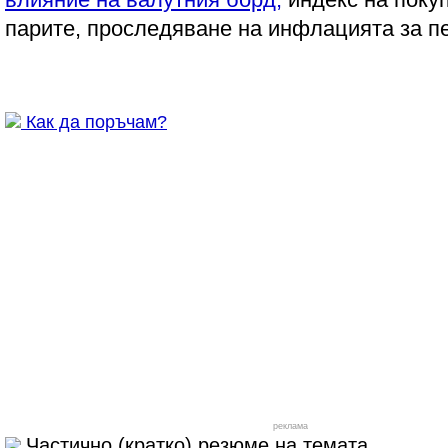
парите, проследяване на инфлацията за п
Как да поръчам?
реклама
Частично (кратко) резюме на темата