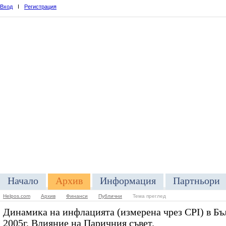
Вход
I
Регистрация
Начало
Архив
Информация
Партньори
Helpos.com
Архив
Финанси
Публични
Тема преглед
Динамика на инфлацията (измерена чрез CPI) в Бъл
2005г. Влияние на Паричния съвет.