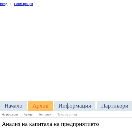
Вход
I
Регистрация
Начало
Архив
Информация
Партньори
Helpos.com
Архив
Финанси
Тема преглед
Анализ на капитала на предприятието