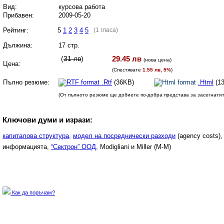
Вид:
курсова работа
Прибавен:
2009-05-20
Рейтинг:
5
1
2
3
4
5
(1 гласа)
Дължина:
17 стр.
(
31 лв
)
29.45 лв
(
нова цена
)
Цена:
(Спестявате
1.55 лв, 5%
)
Пълно резюме:
.Rtf
(36KB)
.Html
(1
(От пълното резюме ще добиете по-добра представа за засегнати
Ключови думи и изрази:
капиталова структура,
модел на посреднически разходи
(agency costs)
информацията,
“Сектрон” ООД,
Modigliani и Miller (M-M)
Как да поръчам?