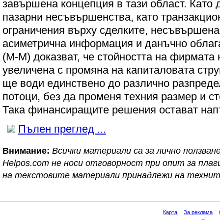
завършена концепция в тази област. Като 
пазарни несъвършенства, като транзакцио
ограничения върху сделките, несъвършена
асиметрична информация и данъчно облагане
(M-M) доказват, че стойността на фирмата
увеличена с промяна на капиталовата стру
ще води единствено до различно разпреде
потоци, без да променя техния размер и с
Така финансиращите решения остават нап
Пълен преглед ...
Внимание:
Всички материали са за лично ползване
Helpos.com не носи отговорност при опит за пл
на текстовите материали принадлежи на технит
Карта
За реклама