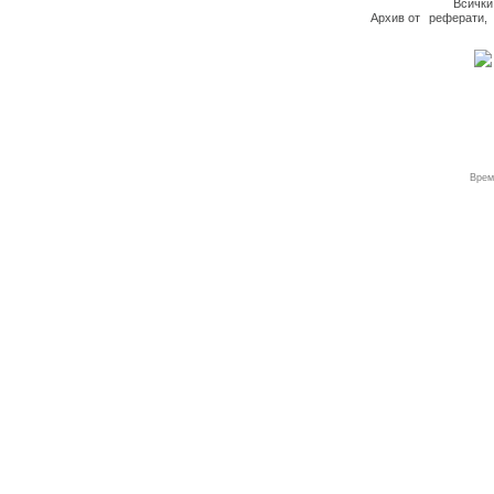
Всички
Архив
от
реферати
,
Врем