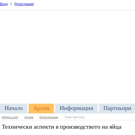
Вход
I
Регистрация
Начало
Архив
Информация
Партньори
Helpos.com
Архив
Електроника
Тема преглед
Технически аспекти в производството на яйца