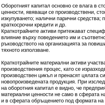
Оборотният капитал основно се влага в ст
ценности, явяващи се производствени, сто
изкупуването; налични парични средства; 
краткосрочни кредити и др.
Краткотрайните активи притежават специфи
влияние върху поведението им и съответно
ръководството на организацията за повиш
тяхното използване.
Краткотрайните материални активи участв
производствения процес, като се изразход
производствен цикъл и пренасят цялата си
новопроизведената продукция. При изслед
на оборотния капитал е видно, че предпри
материални ценности не само в сферата на
и в сферата обръщението под формата на 