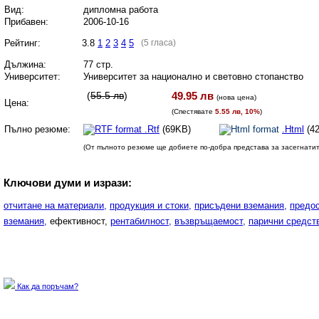
Вид:
дипломна работа
Прибавен:
2006-10-16
Рейтинг:
3.8
1
2
3
4
5
(5 гласа)
Дължина:
77 стр.
Университет:
Университет за национално и световно стопанство
(
55.5 лв
)
49.95 лв
(
нова цена
)
Цена:
(Спестявате
5.55 лв, 10%
)
Пълно резюме:
.Rtf
(69KB)
.Html
(4
(От пълното резюме ще добиете по-добра представа за засегнати
Ключови думи и изрази:
отчитане на материали,
продукция и стоки,
присъдени вземания,
предос
вземания,
ефективност,
рентабилност,
възвръщаемост,
парични средст
Как да поръчам?