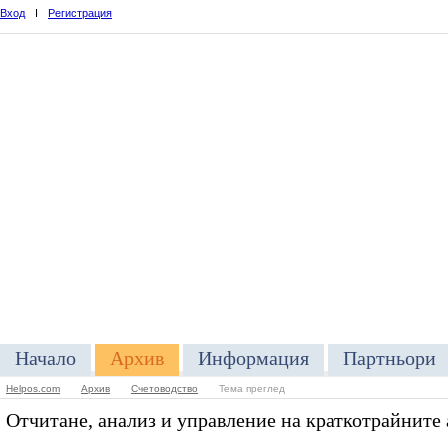
Вход
I
Регистрация
Начало
Архив
Информация
Партньори
Helpos.com
Архив
Счетоводство
Тема преглед
Отчитане, анализ и управление на краткотрайните