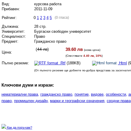
Вид:
курсова работа
Прибавен:
2011-11-09
Рейтинг:
0
1
2
3
4
5
(0 гласа)
Дължина:
28 стр.
Университет:
Бургаски свободен университет
Специалност:
Право
Предмет:
Гражданско право
(
44 лв
)
39.60 лв
(
нова цена
)
Цена:
(Спестявате
4.40 лв, 10%
)
Пълно резюме:
.Rtf
(188KB)
.Html
(
(От пълното резюме ще добиете по-добра представа за засегнати
Ключови думи и изрази:
нематериални права,
гражданско право,
понятие,
видове,
особености,
а
право,
промишлен дизайн,
марки и географски означения,
сродни права
Как да поръчам?