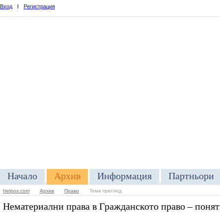
Вход
I
Регистрация
Начало
Архив
Информация
Партньори
Helpos.com
Архив
Право
Тема преглед
Нематериални права в Гражданското право – понят