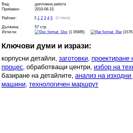
Вид:
дипломна работа
Прибавен:
2010-06-15
Рейтинг:
3
1
2
3
4
5
(2 гласа)
Дължина:
57 стр.
Изтегли:
.Doc
(1.05MB)
.Rar
(15
Ключови думи и изрази:
корпусни детайли,
заготовки,
проектиране 
процес,
обработващи центри,
избор на тех
базиране на детайлите,
анализ на изходни
машини,
технологичен маршрут