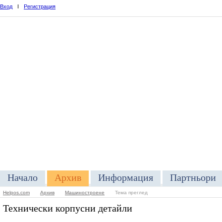
Вход
I
Регистрация
Начало
Архив
Информация
Партньори
Helpos.com
Архив
Машиностроене
Тема преглед
Технически корпусни детайли