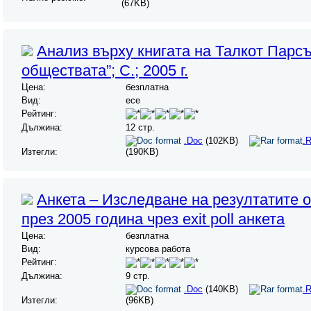
(67KB)
Анализ върху книгата на Талкот Парс
обществата”; С.; 2005 г.
Цена:
безплатна
Вид:
есе
Рейтинг:
Дължина:
12 стр.
.Doc
(102KB)
.R
Изтегли:
(190KB)
Анкета – Изследване на резултатите о
през 2005 година чрез exit poll анкета
Цена:
безплатна
Вид:
курсова работа
Рейтинг:
Дължина:
9 стр.
.Doc
(140KB)
.R
Изтегли:
(96KB)