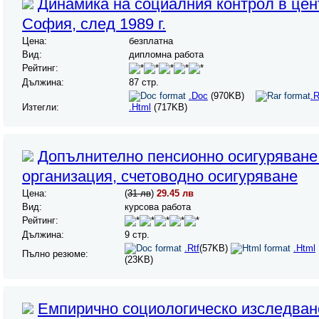
Динамика на социалния контрол в цен
София, след 1989 г.
Цена:
безплатна
Вид:
дипломна работа
Рейтинг:
Дължина:
87 стр.
.Doc
(970KB)
.R
Изтегли:
.Html
(717KB)
Допълнително пенсионно осигуряване
организация, счетоводно осигуряване
Цена:
(
31 лв
)
29.45 лв
Вид:
курсова работа
Рейтинг:
Дължина:
9 стр.
.Rtf
(57KB)
.Html
Пълно резюме:
(23KB)
Емпирично социологическо изследван