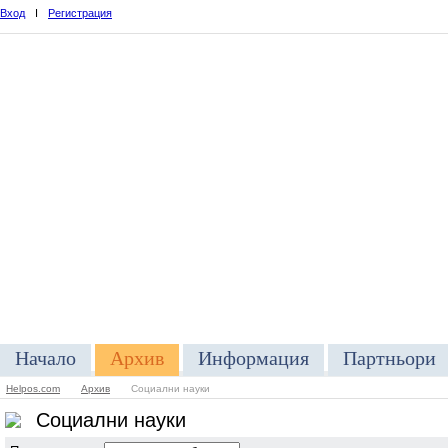
Вход
I
Регистрация
Начало
Архив
Информация
Партньори
Helpos.com
Архив
Социални науки
Социални науки