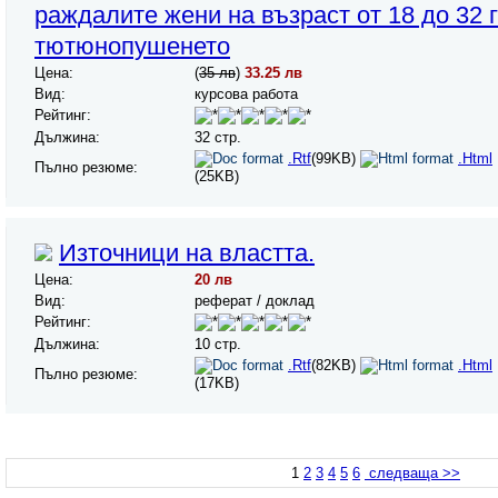
раждалите жени на възраст от 18 до 32 
тютюнопушенето
Цена:
(
35 лв
)
33.25 лв
Вид:
курсова работа
Рейтинг:
Дължина:
32 стр.
.Rtf
(99KB)
.Html
Пълно резюме:
(25KB)
Източници на властта.
Цена:
20 лв
Вид:
реферат / доклад
Рейтинг:
Дължина:
10 стр.
.Rtf
(82KB)
.Html
Пълно резюме:
(17KB)
1
2
3
4
5
6
следваща >>