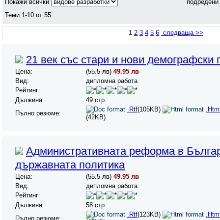
Покажи всички
подредени
Теми 1-10 от 55
1
2
3
4
5
6
следваща >>
21 век със стари и нови демографски
Цена:
(
55.5 лв
)
49.95 лв
Вид:
дипломна работа
Рейтинг:
Дължина:
49 стр.
.Rtf
(105KB)
.Htm
Пълно резюме:
(42KB)
Административната реформа в Българ
държавната политика
Цена:
(
55.5 лв
)
49.95 лв
Вид:
дипломна работа
Рейтинг:
Дължина:
58 стр.
.Rtf
(123KB)
.Htm
Пълно резюме: